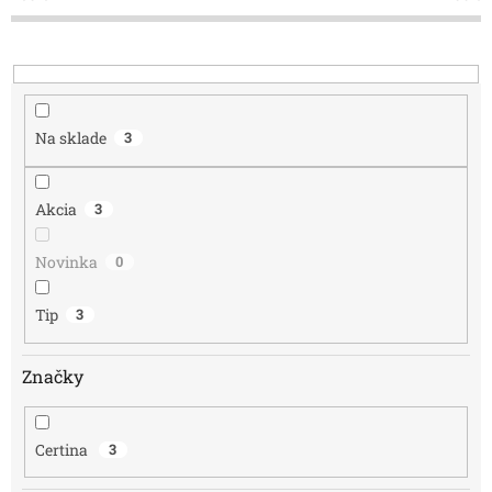
o
d
u
k
t
o
Na sklade
3
v
Akcia
3
Novinka
0
Tip
3
Značky
Certina
3