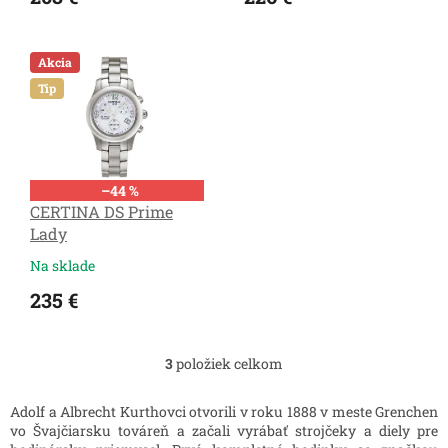
o
v
Akcia
Tip
–44 %
CERTINA DS Prime
Lady
Na sklade
235 €
3
položiek celkom
O
v
l
Adolf a Albrecht Kurthovci otvorili v roku 1888 v meste Grenchen
á
vo Švajčiarsku továreň a začali vyrábať strojčeky a diely pre
d