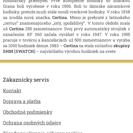
hodinársky priemysel. Prvé kompletné hodinky so značkou
a
Grana boli vyrobené v roku 1906. Boli to dámske náramkové
c
hodinky, pretože muži stále nosili vreckové hodinky. V roku 1938
i
sa zrodila nová značka,
Certina.
Meno je prebraté z latinského
e
„certus“ znamenajúceho „istý, spoľahlivý“. V tomto období mala
p
už
Certina
250 zamestnancov. Svoj prvý automatický strojček s
r
označením KF 360 začala vyrábať v roku 1947. V roku 1955
v
pracuje v továrni a kanceláriách už 500 zamestnancov a vyrába
k
sa 1000 hodiniek denne. 1983 –
Certina
sa stala súčasťou
skupiny
y
SHM (SWATCH)
– najväčšieho výrobcu hodiniek na svete.
v
ý
Z
p
á
i
p
s
Zákaznícky servis
u
ä
Kontakt
t
i
Doprava a platba
e
Obchodné podmienky
Ochrana osobných údajov