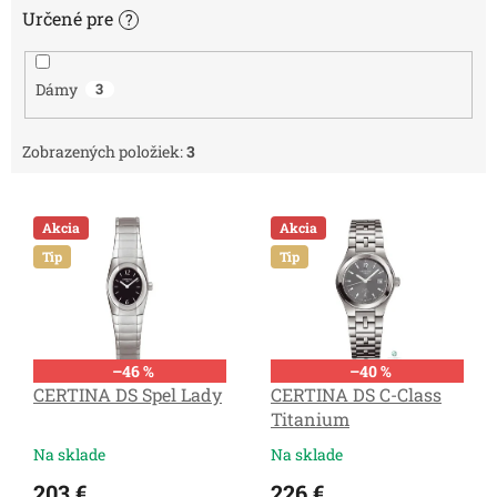
Určené pre
?
Dámy
3
Zobrazených položiek:
3
V
ý
Akcia
Akcia
p
Tip
Tip
i
s
p
r
–46 %
–40 %
o
CERTINA DS Spel Lady
CERTINA DS C-Class
d
Titanium
u
k
Na sklade
Na sklade
t
203 €
226 €