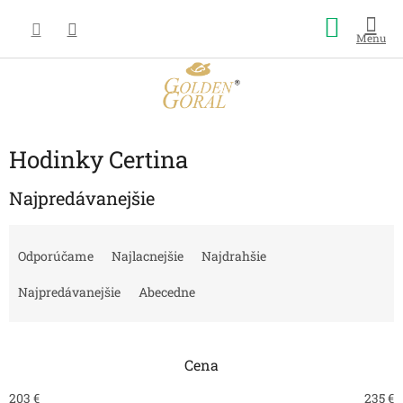
Prejsť
Nákup
na
obsah
košík
Hodinky Certina
Najpredávanejšie
R
a
Odporúčame
Najlacnejšie
Najdrahšie
d
e
Najpredávanejšie
Abecedne
n
i
e
Cena
p
r
203
€
235
€