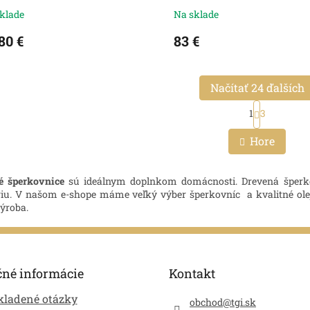
klade
Na sklade
80 €
83 €
Načítať 24 ďalších
S
1
3
t
O
r
v
á
Hore
l
n
á
k
d
o
é šperkovnice
sú ideálnym doplnkom domácnosti. Drevená šperk
a
v
riu. V našom e-shope máme veľký výber šperkovníc a kvalitné ol
c
a
ýroba.
i
n
i
e
e
p
r
v
čné informácie
Kontakt
k
y
kladené otázky
obchod
@
tgi.sk
v