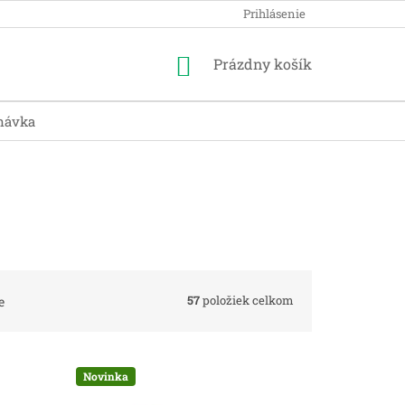
Prihlásenie
Nákupný
Prázdny košík
košík
návka
57
položiek celkom
e
Novinka