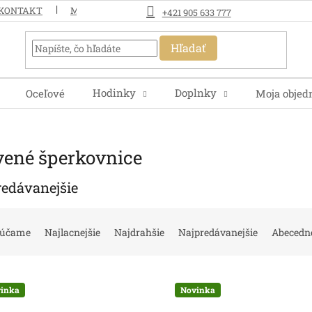
KONTAKT
MOJA OBJEDNÁVKA
+421 905 633 777
Hľadať
Hodinky
Doplnky
Oceľové
Moja objed
vené šperkovnice
redávanejšie
rúčame
Najlacnejšie
Najdrahšie
Najpredávanejšie
Abecedn
inka
Novinka