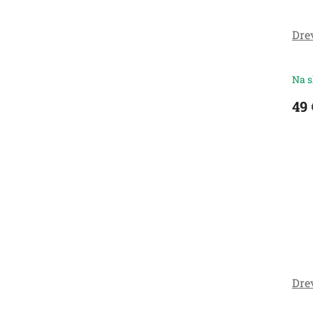
Dre
Na s
49 
Dre