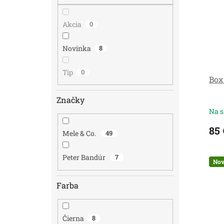
i
p
s
r
Akcia
0
p
o
r
d
Novinka
8
o
u
d
k
u
t
Tip
0
Box
k
o
t
v
Značky
o
Na s
v
85 
Mele & Co.
49
Peter Bandúr
7
Nov
Farba
Čierna
8