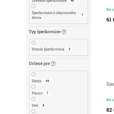
Drevené šperkovnice
48
Na s
Šperkovnice z olejovaného
7
dreva
61 
Typ šperkovnice
?
Hracia šperkovnica
3
Určené pre
?
Dámy
44
Špe
Pánov
7
Na s
Deti
4
82 