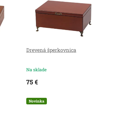
Drevená šperkovnica
Na sklade
75 €
Novinka