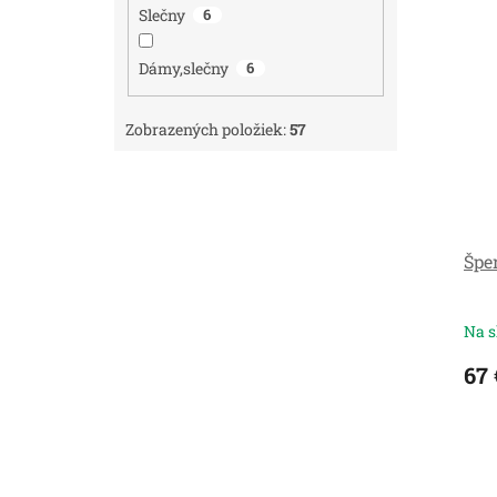
Slečny
6
Dámy,slečny
6
Zobrazených položiek:
57
Špe
Na s
67 