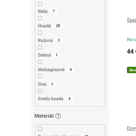
Biela
7
Špe
Hnedá
28
Na s
Ružová
2
44 
Zelená
1
Mahagónová
4
Nov
Sivá
1
Svetlo hnedá
4
Materiál
?
Dre