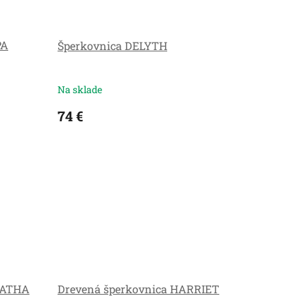
PA
Šperkovnica DELYTH
Na sklade
74 €
BATHA
Drevená šperkovnica HARRIET