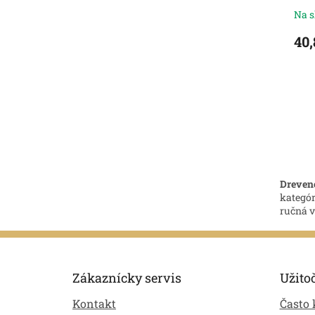
Na s
40,
Dreven
kategó
ručná v
Z
á
p
Zákaznícky servis
Užito
ä
Kontakt
Často 
t