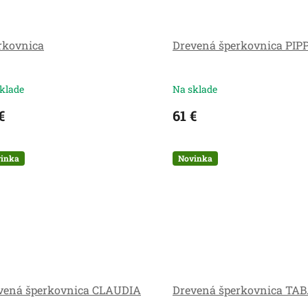
rkovnica
Drevená šperkovnica PIP
klade
Na sklade
€
61 €
inka
Novinka
vená šperkovnica CLAUDIA
Drevená šperkovnica TA