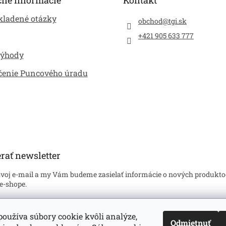
i
e
kladené otázky
p
obchod
@
tgi.sk
r
+421 905 633 777
v
k
výhody
y
v
čenie Puncového úradu
ý
p
i
s
u
rať newsletter
svoj e-mail a my Vám budeme zasielať informácie o nových produkto
e-shope.
l
oužíva súbory cookie kvôli analýze,
Odmietnuť