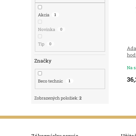
i
p
s
r
Akcia
1
p
o
r
d
Novinka
0
o
u
d
k
u
t
Tip
0
Ada
k
o
hod
t
v
Značky
o
Na s
v
36,
Beco technic
1
Zobrazených položiek:
2
Z
á
p
Zákaznícky servis
Užito