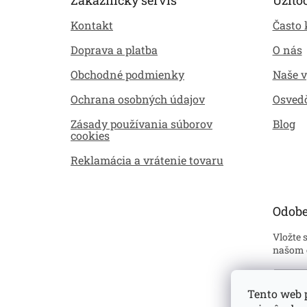
ä
Kontakt
Často 
t
i
Doprava a platba
O nás
e
Obchodné podmienky
Naše 
Ochrana osobných údajov
Osved
Zásady používania súborov
Blog
cookies
Reklamácia a vrátenie tovaru
Odobe
Vložte 
našom 
Emai
Tento web p