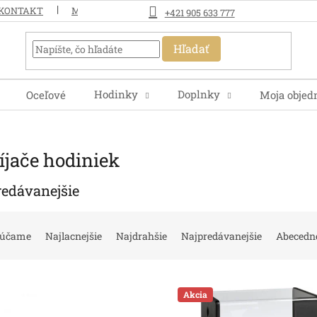
KONTAKT
MOJA OBJEDNÁVKA
+421 905 633 777
Hľadať
Hodinky
Doplnky
Oceľové
Moja objed
íjače hodiniek
redávanejšie
rúčame
Najlacnejšie
Najdrahšie
Najpredávanejšie
Abecedn
Akcia