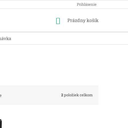
Prihlásenie
Nákupný
Prázdny košík
košík
návka
2
položiek celkom
e