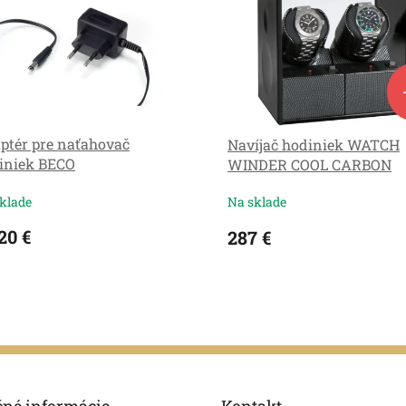
ptér pre naťahovač
Navíjač hodiniek WATCH
iniek BECO
WINDER COOL CARBON
EXPERT 2
klade
Na sklade
20 €
287 €
O
v
l
á
d
a
c
čné informácie
Kontakt