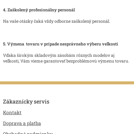
4.
Zaškolený profesionálny personál
Na vaše otázky čaká vždy odborne zaškolený personál.
5.
Výmena tovaru v prípade nesprávneho výberu veľkosti
Vďaka širokým skladovým zásobám rôznych modelov aj
veľkosti, Vám vieme garantovať bezproblémovú výmenu tovaru.
Z
á
p
Zákaznícky servis
ä
Kontakt
t
i
Doprava a platba
e
Obchodné podmienky