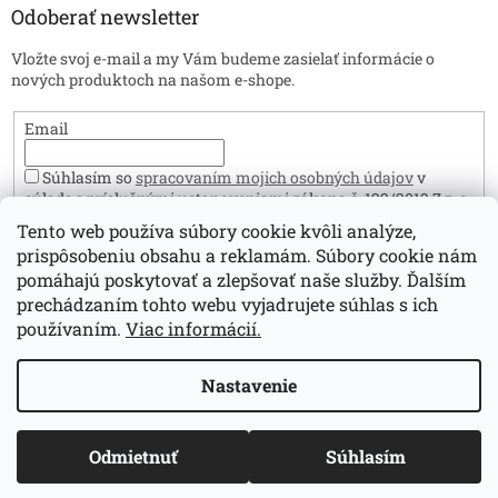
Odoberať newsletter
Vložte svoj e-mail a my Vám budeme zasielať informácie o
nových produktoch na našom e-shope.
Email
Súhlasím so
spracovaním mojich osobných údajov
v
súlade s príslušnými ustanoveniami zákona č. 122/2013 Z.z. o
ochrane osobných údajov. Zároveň prehlasujem, že mám viac
Tento web používa súbory cookie kvôli analýze,
ako 16 rokov.
prispôsobeniu obsahu a reklamám. Súbory cookie nám
Prihlásiť sa
pomáhajú poskytovať a zlepšovať naše služby. Ďalším
prechádzaním tohto webu vyjadrujete súhlas s ich
používaním.
Viac informácií.
Vytvoril Shoptet
Nastavenie
Copyright 2026
Sperky.sk
. Všetky práva vyhradené.
Upraviť
Odmietnuť
Súhlasím
nastavenie cookies