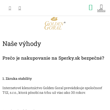
Prejsť
Nákup
na
obsah
košík
Naše výhody
Prečo je nakupovanie na Sperky.sk bezpečné?
1.
Záruka stability
Internetové klenotníctvo Golden Goral prevádzkuje spoločnosť
TGI, s.r.o., ktorá pôsobí na trhu už viac ako 30 rokov.