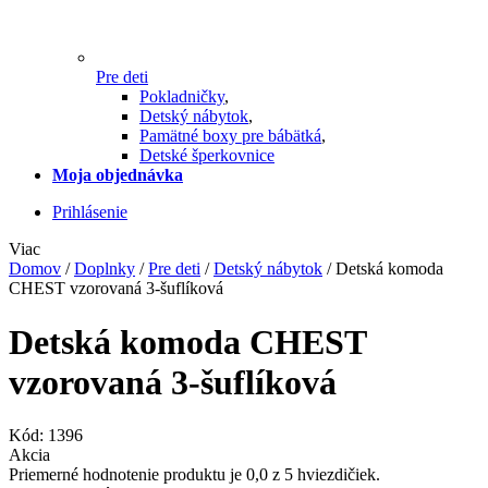
Pre deti
Pokladničky
,
Detský nábytok
,
Pamätné boxy pre bábätká
,
Detské šperkovnice
Moja objednávka
Prihlásenie
Viac
Domov
/
Doplnky
/
Pre deti
/
Detský nábytok
/
Detská komoda
CHEST vzorovaná 3-šuflíková
Detská komoda CHEST
vzorovaná 3-šuflíková
Kód:
1396
Akcia
Priemerné hodnotenie produktu je 0,0 z 5 hviezdičiek.