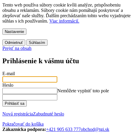
Tento web používa súbory cookie kvôli analýze, prispôsobeniu
obsahu a reklamám. Súbory cookie nám pomáhajú poskytovať a
zlepšovať naše služby. Ďalším prechádzaním tohto webu vyjadrujete
súhlas s ich používaním.
Viac informácií.
Nastavenie
Odmietnuť
Súhlasím
Prejsť na obsah
Prihlásenie k vášmu účtu
E-mail
Heslo
Nemôžete vyplniť toto pole
Prihlásiť sa
Nová registrácia
Zabudnuté heslo
Pokračovať do košíka
Zákaznícka podpora:
+421 905 633 777
obchod@tgi.sk