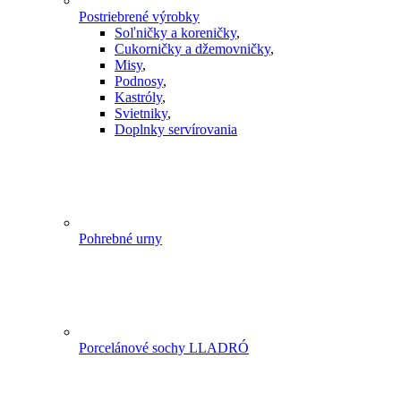
Postriebrené výrobky
Soľničky a koreničky
,
Cukorničky a džemovničky
,
Misy
,
Podnosy
,
Kastróly
,
Svietniky
,
Doplnky servírovania
Pohrebné urny
Porcelánové sochy LLADRÓ