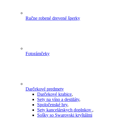
Ručne robené drevené šperky
Fotorámčeky
Darčekové predmety
Darčekové krabice
,
Sety na víno a destiláty
,
Spoločenské hry
,
Sety kancelárskych doplnkov
,
Sošky so Swarovski kryštálmi