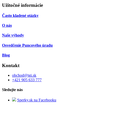
Užitočné informácie
Často kladené otázky
O nás
Naše výhody
Osvedčenie Puncového úradu
Blog
Kontakt
obchod
@
tgi.sk
+421 905 633 777
Sledujte nás
Sperky.sk na Facebooku