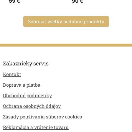
59 €
90 €
Zobraziť všetky podobné produkty
Z
á
p
Zákaznícky servis
ä
Kontakt
t
i
Doprava a platba
e
Obchodné podmienky
Ochrana osobných údajov
Zásady používania súborov cookies
Reklamácia a vrátenie tovaru