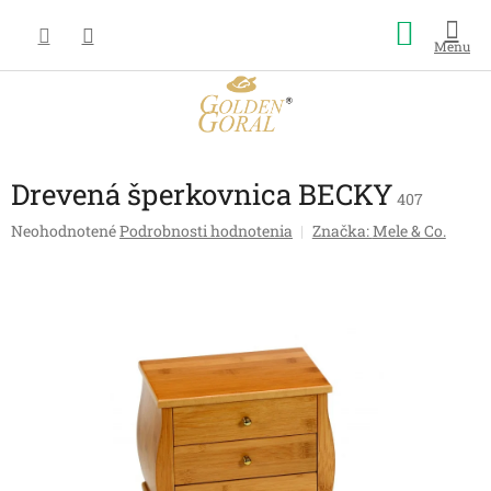
Prejsť
Nákup
na
obsah
košík
Drevená šperkovnica BECKY
407
Priemerné
Neohodnotené
Podrobnosti hodnotenia
Značka:
Mele & Co.
hodnotenie
produktu
je
0,0
z
5
hviezdičiek.