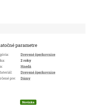
atočné parametre
gória
:
Drevené šperkovnice
uka
:
2 roky
ba
:
Hnedá
ateriál
:
Drevené šperkovnice
rčené pre
:
Dámy
Novinka