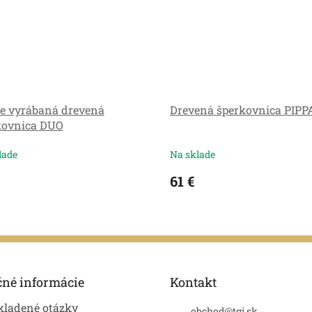
e vyrábaná drevená
Drevená šperkovnica PIPP
kovnica DUO
lade
Na sklade
61 €
čné informácie
Kontakt
kladené otázky
obchod
@
tgi.sk