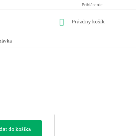
Prihlásenie
Nákupný
Prázdny košík
košík
návka
idať do košíka