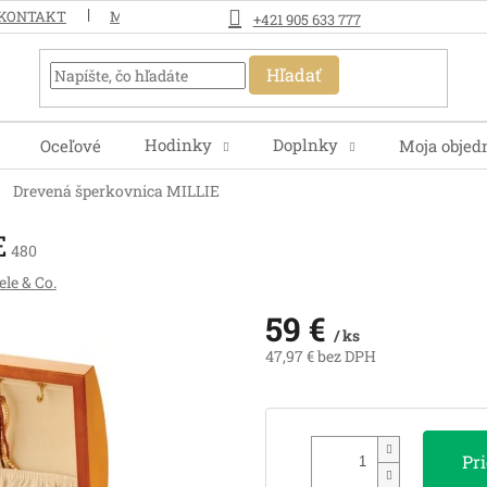
KONTAKT
MOJA OBJEDNÁVKA
+421 905 633 777
Hľadať
Hodinky
Doplnky
Oceľové
Moja objed
Drevená šperkovnica MILLIE
E
480
le & Co.
59 €
/ ks
47,97 € bez DPH
Jednotková
cena:
Pr