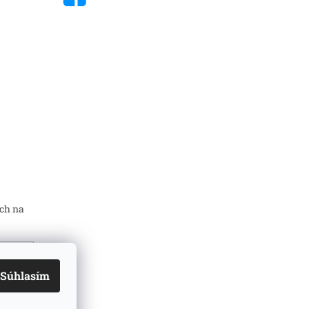
ch na
Súhlasím
mi
ň