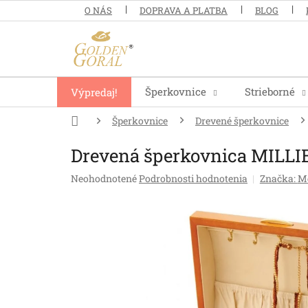
Prejsť
O NÁS
DOPRAVA A PLATBA
BLOG
na
obsah
Šperkovnice
Strieborné
Výpredaj!
Domov
Šperkovnice
Drevené šperkovnice
Drevená šperkovnica MILLI
Priemerné
Neohodnotené
Podrobnosti hodnotenia
Značka:
Me
hodnotenie
produktu
je
0,0
z
5
hviezdičiek.