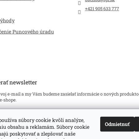
+421 905 633 777
výhody
čenie Puncového úradu
rať newsletter
svoj e-mail a my Vám budeme zasielať informácie o nových produkto
e-shope.
l
oužíva súbory cookie kvôli analýze,
Odmietnuť
niu obsahu a reklamám. Súbory cookie
hlasím so
spracovaním mojich osobných údajov
v súlade s príslušný
oveniami zákona č. 122/2013 Z.z. o ochrane osobných údajov. Zárove
jú poskytovať a zlepšovať naše
asujem, že mám viac ako 16 rokov.