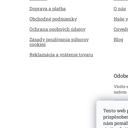
i
Doprava a platba
O nás
e
Obchodné podmienky
Naše 
Ochrana osobných údajov
Osved
Zásady používania súborov
Blog
cookies
Reklamácia a vrátenie tovaru
Odobe
Vložte 
našom 
Emai
Tento web p
prispôsobe
Sú
ustan
nám pomáha
prehl