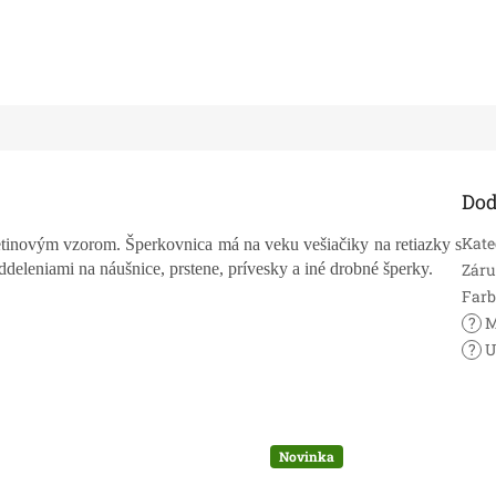
Dod
Kate
etinovým vzorom. Šperkovnica má na veku vešiačiky na retiazky s
eleniami na náušnice, prstene, prívesky a iné drobné šperky.
Zár
Far
?
M
?
U
Novinka