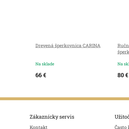
Drevená šperkovnica CARINA
Ručn
šper
Na sklade
Na sk
66 €
80 €
Z
á
p
Zákaznícky servis
Užito
ä
Kontakt
Často 
t