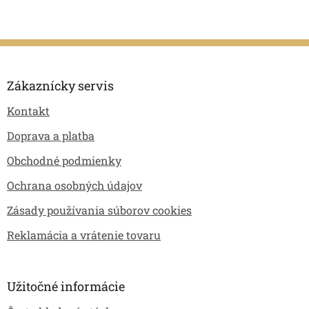
Z
á
p
Zákaznícky servis
ä
Kontakt
t
i
Doprava a platba
e
Obchodné podmienky
Ochrana osobných údajov
Zásady používania súborov cookies
Reklamácia a vrátenie tovaru
Užitočné informácie