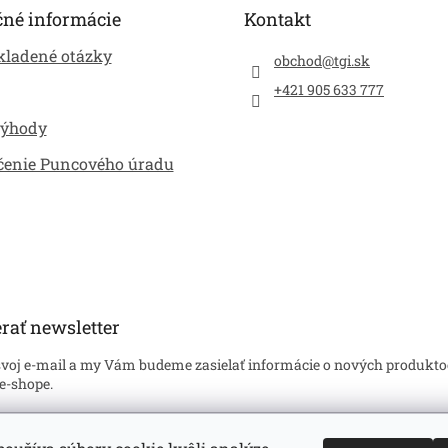
čné informácie
Kontakt
kladené otázky
obchod
@
tgi.sk
+421 905 633 777
výhody
čenie Puncového úradu
rať newsletter
svoj e-mail a my Vám budeme zasielať informácie o nových produkto
e-shope.
l