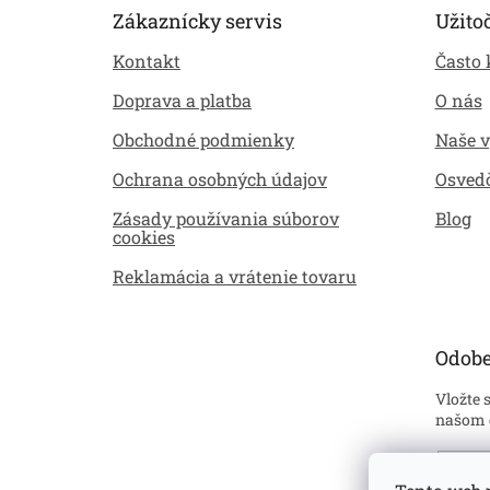
p
Zákaznícky servis
Užito
ä
Kontakt
Často 
t
i
Doprava a platba
O nás
e
Obchodné podmienky
Naše 
Ochrana osobných údajov
Osved
Zásady používania súborov
Blog
cookies
Reklamácia a vrátenie tovaru
Odobe
Vložte 
našom 
Emai