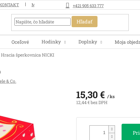
KONTAKT
MOJA OBJEDNÁVKA
+421 905 633 777
Hľadať
Hodinky
Doplnky
Oceľové
Moja objed
Hracia šperkovnica NICKI
9
le & Co.
15,30 €
/ ks
12,44 € bez DPH
Jednotková
cena:
Pr