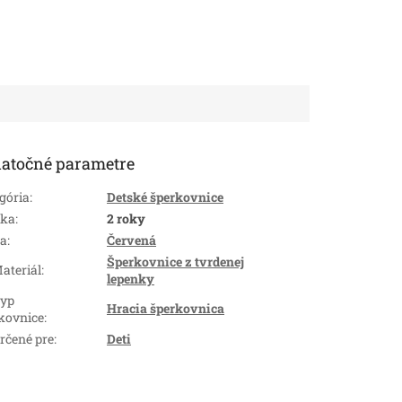
atočné parametre
gória
:
Detské šperkovnice
uka
:
2 roky
ba
:
Červená
Šperkovnice z tvrdenej
ateriál
:
lepenky
yp
Hracia šperkovnica
kovnice
:
rčené pre
:
Deti