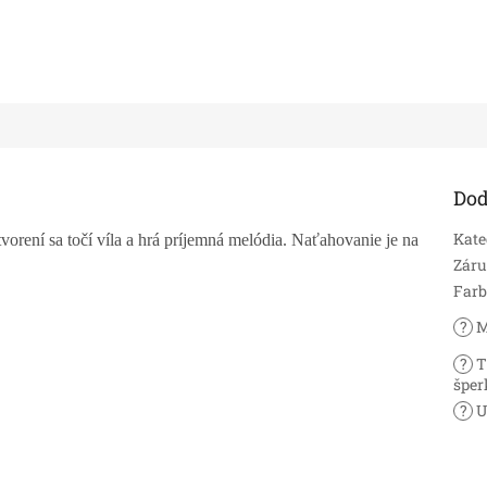
Dod
Kate
vorení sa točí víla a hrá príjemná melódia. Naťahovanie je na
Zár
Far
?
M
?
T
šper
?
U