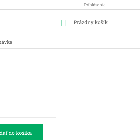
Prihlásenie
Nákupný
Prázdny košík
košík
návka
idať do košíka