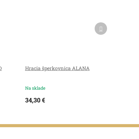
Ďalší
produkt
D
Hracia šperkovnica ALANA
Na sklade
34,30 €