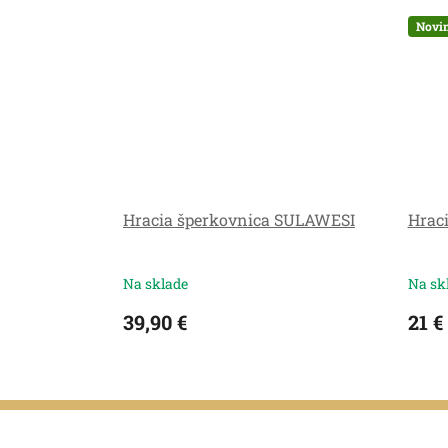
Novi
Hracia šperkovnica SULAWESI
Hraci
Na sklade
Na sk
39,90 €
21 €
Z
á