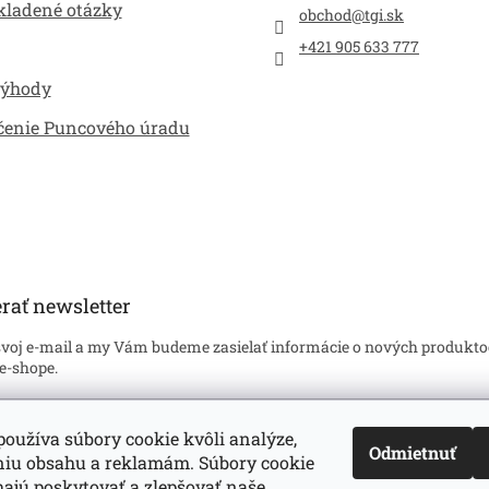
kladené otázky
obchod
@
tgi.sk
+421 905 633 777
výhody
čenie Puncového úradu
rať newsletter
svoj e-mail a my Vám budeme zasielať informácie o nových produkto
e-shope.
l
oužíva súbory cookie kvôli analýze,
Odmietnuť
niu obsahu a reklamám. Súbory cookie
hlasím so
spracovaním mojich osobných údajov
v súlade s príslušný
oveniami zákona č. 122/2013 Z.z. o ochrane osobných údajov. Zárove
jú poskytovať a zlepšovať naše