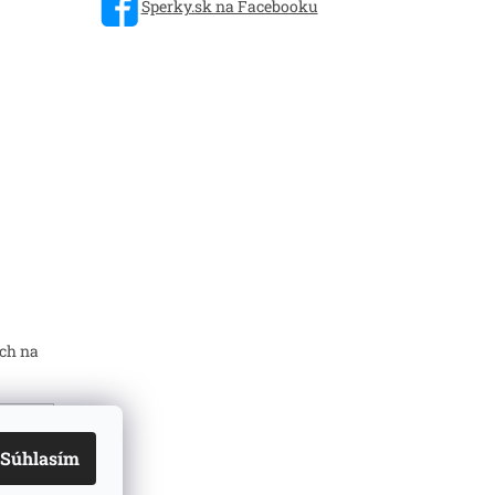
Sperky.sk na Facebooku
ch na
Súhlasím
mi
ň