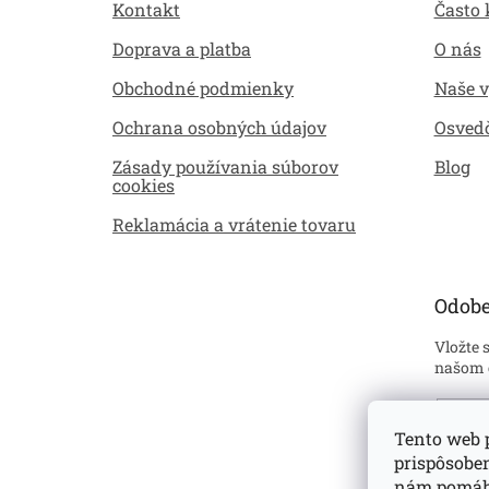
Kontakt
Často 
t
i
Doprava a platba
O nás
e
Obchodné podmienky
Naše 
Ochrana osobných údajov
Osved
Zásady používania súborov
Blog
cookies
Reklamácia a vrátenie tovaru
Odobe
Vložte 
našom 
Emai
Tento web p
prispôsobe
Sú
ustan
nám pomáha