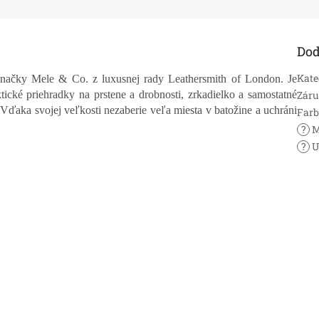
Dod
Kate
značky Mele & Co. z luxusnej rady Leathersmith of London. Je
ické priehradky na prstene a drobnosti, zrkadielko a samostatné
Zár
 Vďaka svojej veľkosti nezaberie veľa miesta v batožine a uchráni
Far
?
M
?
U