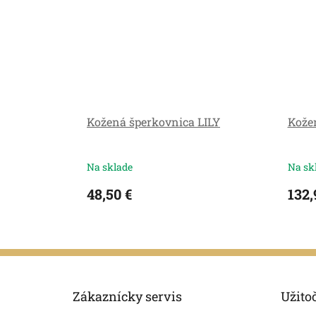
Kožená šperkovnica LILY
Kože
Na sklade
Na sk
48,50 €
132,
Z
á
p
Zákaznícky servis
Užito
ä