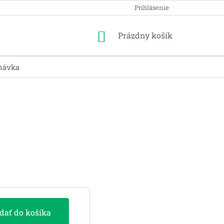
Prihlásenie
Nákupný
Prázdny košík
košík
návka
idať do košíka