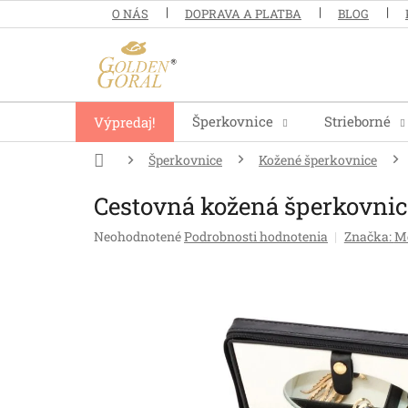
Prejsť
O NÁS
DOPRAVA A PLATBA
BLOG
na
obsah
Šperkovnice
Strieborné
Výpredaj!
Domov
Šperkovnice
Kožené šperkovnice
Cestovná kožená šperkovn
Priemerné
Neohodnotené
Podrobnosti hodnotenia
Značka:
Me
hodnotenie
produktu
je
0,0
z
5
hviezdičiek.