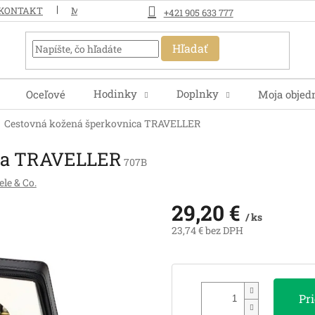
KONTAKT
MOJA OBJEDNÁVKA
+421 905 633 777
Hľadať
Hodinky
Doplnky
Oceľové
Moja objed
Cestovná kožená šperkovnica TRAVELLER
ica TRAVELLER
707B
le & Co.
29,20 €
/ ks
23,74 € bez DPH
Jednotková
cena:
Pr