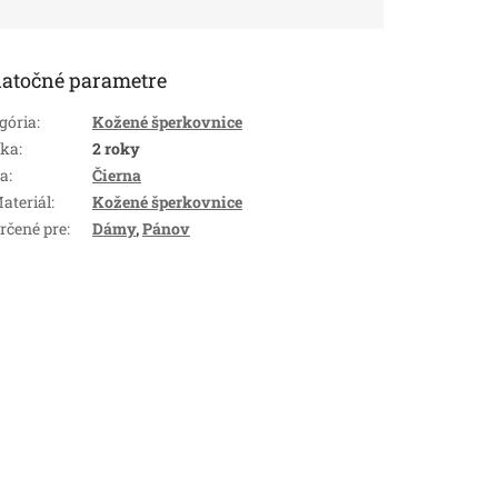
atočné parametre
gória
:
Kožené šperkovnice
uka
:
2 roky
ba
:
Čierna
ateriál
:
Kožené šperkovnice
rčené pre
:
Dámy
,
Pánov