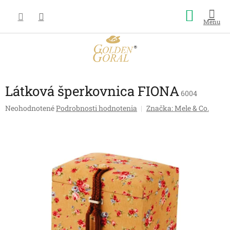
Prejsť
Nákup
na
obsah
košík
Látková šperkovnica FIONA
6004
Priemerné
Neohodnotené
Podrobnosti hodnotenia
Značka:
Mele & Co.
hodnotenie
produktu
je
0,0
z
5
hviezdičiek.