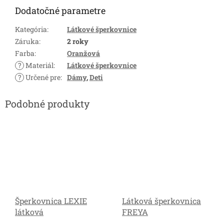
Dodatočné parametre
Kategória
:
Látkové šperkovnice
Záruka
:
2 roky
Farba
:
Oranžová
?
Materiál
:
Látkové šperkovnice
?
Určené pre
:
Dámy
,
Deti
Šperkovnica LEXIE
Látková šperkovnica
látková
FREYA