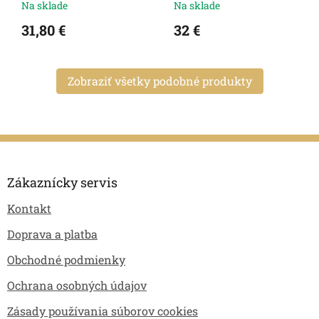
Na sklade
Na sklade
31,80 €
32 €
Zobraziť všetky podobné produkty
Z
á
p
Zákaznícky servis
ä
Kontakt
t
i
Doprava a platba
e
Obchodné podmienky
Ochrana osobných údajov
Zásady používania súborov cookies