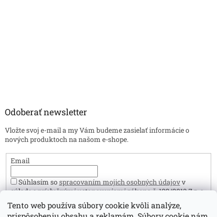
Odoberať newsletter
Vložte svoj e-mail a my Vám budeme zasielať informácie o
nových produktoch na našom e-shope.
Email
Súhlasím so
spracovaním mojich osobných údajov
v
súlade s príslušnými ustanoveniami zákona č. 122/2013 Z.z. o
ochrane osobných údajov. Zároveň prehlasujem, že mám viac
Tento web používa súbory cookie kvôli analýze,
ako 16 rokov.
prispôsobeniu obsahu a reklamám. Súbory cookie nám