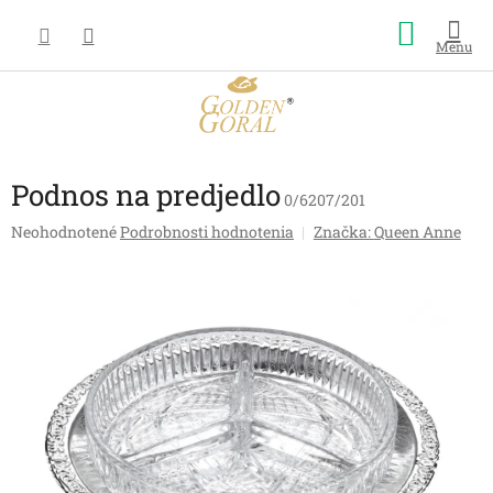
Prejsť
Nákup
na
obsah
košík
Podnos na predjedlo
0/6207/201
Priemerné
Neohodnotené
Podrobnosti hodnotenia
Značka:
Queen Anne
hodnotenie
produktu
je
0,0
z
5
hviezdičiek.