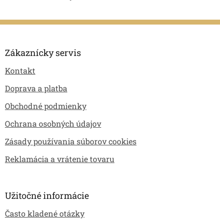
Z
á
p
Zákaznícky servis
ä
Kontakt
t
i
Doprava a platba
e
Obchodné podmienky
Ochrana osobných údajov
Zásady používania súborov cookies
Reklamácia a vrátenie tovaru
Užitočné informácie
Často kladené otázky