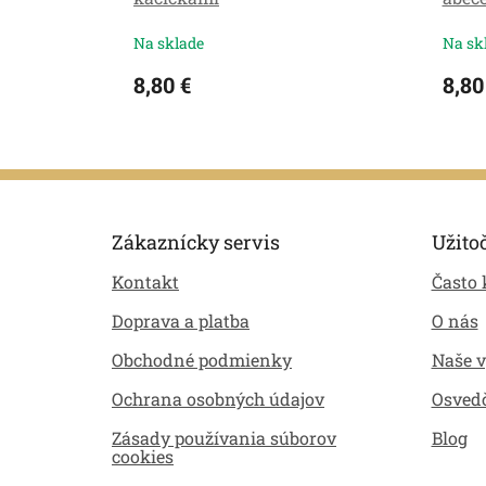
Na sklade
Na sk
8,80 €
8,80
Z
á
p
Zákaznícky servis
Užito
ä
Kontakt
Často 
t
i
Doprava a platba
O nás
e
Obchodné podmienky
Naše 
Ochrana osobných údajov
Osved
Zásady používania súborov
Blog
cookies