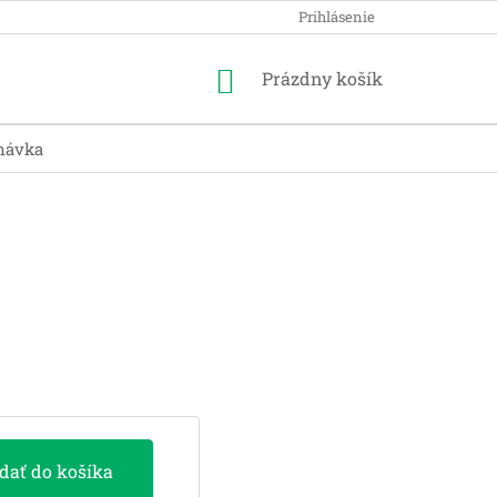
Prihlásenie
Nákupný
Prázdny košík
košík
návka
idať do košíka