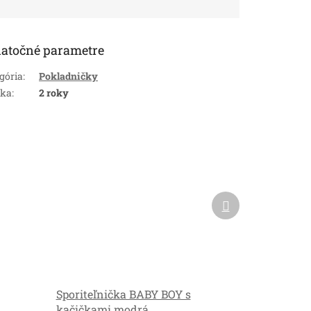
atočné parametre
gória
:
Pokladničky
uka
:
2 roky
Ďalší
produkt
Sporiteľnička BABY BOY s
kačičkami modrá