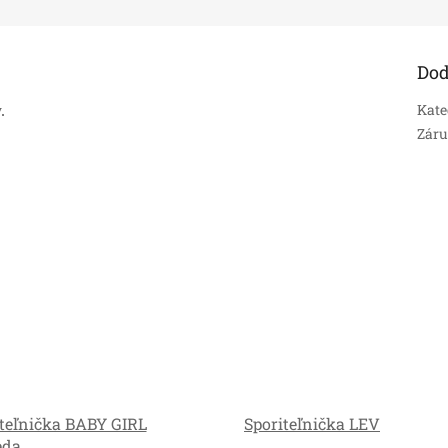
Dod
Kate
.
Zár
iteľnička BABY GIRL
Sporiteľnička LEV
eda