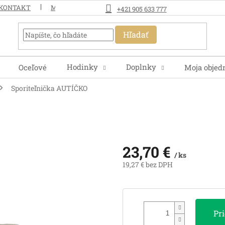
KONTAKT
MOJA OBJEDNÁVKA
+421 905 633 777
Hľadať
Hodinky
Doplnky
Oceľové
Moja objed
Sporiteľnička AUTÍČKO
23,70 €
/ ks
19,27 € bez DPH
Jednotková
cena:
Pr