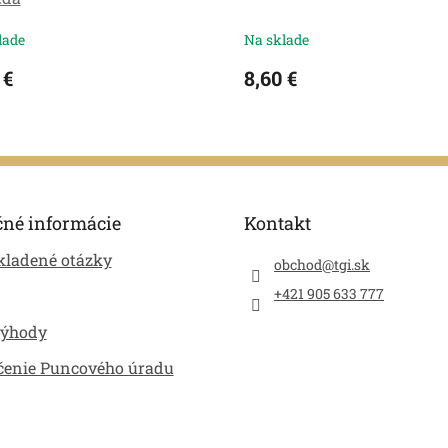
lade
Na sklade
 €
8,60 €
čné informácie
Kontakt
kladené otázky
obchod
@
tgi.sk
+421 905 633 777
výhody
čenie Puncového úradu