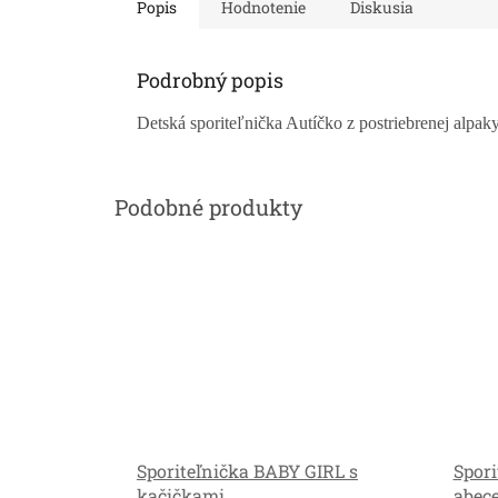
Popis
Hodnotenie
Diskusia
Podrobný popis
Detská sporiteľnička Autíčko z postriebrenej alpaky
Sporiteľnička BABY GIRL s
Spor
kačičkami
abec