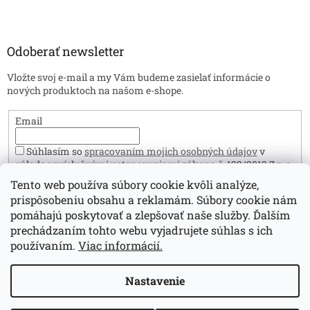
Odoberať newsletter
Vložte svoj e-mail a my Vám budeme zasielať informácie o
nových produktoch na našom e-shope.
Email
Súhlasím so
spracovaním mojich osobných údajov
v
súlade s príslušnými ustanoveniami zákona č. 122/2013 Z.z. o
ochrane osobných údajov. Zároveň prehlasujem, že mám viac
Tento web používa súbory cookie kvôli analýze,
ako 16 rokov.
prispôsobeniu obsahu a reklamám. Súbory cookie nám
Prihlásiť sa
pomáhajú poskytovať a zlepšovať naše služby. Ďalším
prechádzaním tohto webu vyjadrujete súhlas s ich
používaním.
Viac informácií.
Vytvoril Shoptet
Nastavenie