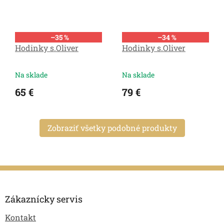
–35 %
–34 %
Hodinky s.Oliver
Hodinky s.Oliver
Na sklade
Na sklade
65 €
79 €
Zobraziť všetky podobné produkty
Z
á
p
Zákaznícky servis
ä
Kontakt
t