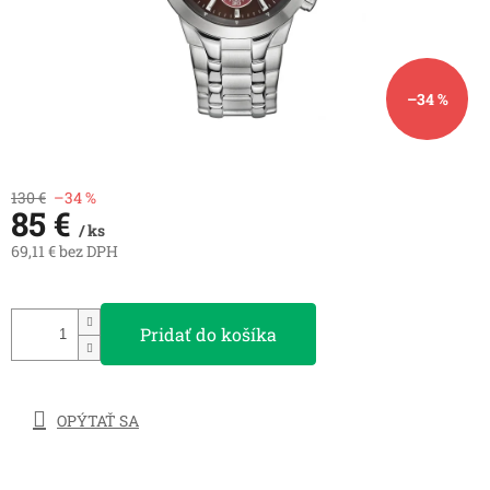
–34 %
130 €
–34 %
85 €
/ ks
69,11 € bez DPH
Jednotková
cena:
Pridať do košíka
OPÝTAŤ SA