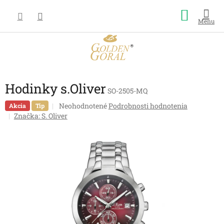
Prejsť
Nákup
na
obsah
košík
Hodinky s.Oliver
SO-2505-MQ
Priemerné
Neohodnotené
Podrobnosti hodnotenia
Akcia
Tip
hodnotenie
Značka:
S. Oliver
produktu
je
0,0
z
5
hviezdičiek.