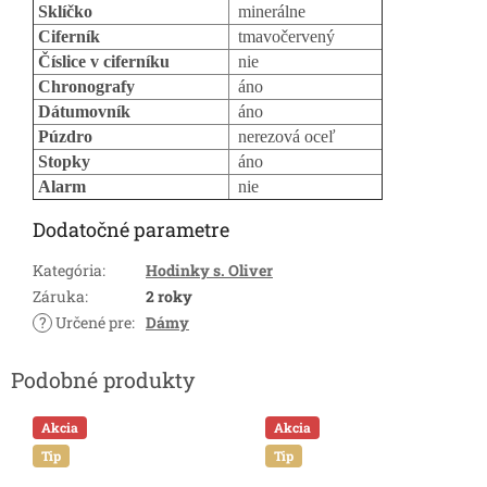
Sklíčko
minerálne
Ciferník
tmavočervený
Číslice v ciferníku
nie
Chronografy
áno
Dátumovník
áno
Púzdro
nerezová oceľ
Stopky
áno
Alarm
nie
Dodatočné parametre
Kategória
:
Hodinky s. Oliver
Záruka
:
2 roky
?
Určené pre
:
Dámy
Akcia
Akcia
Tip
Tip