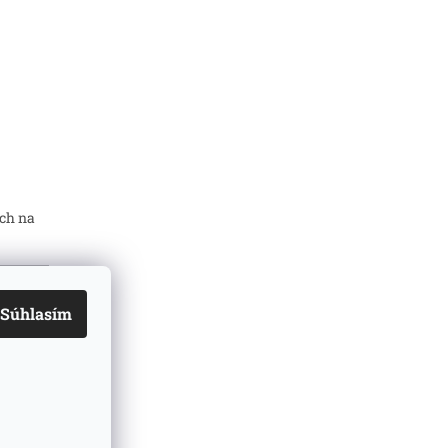
ch na
Súhlasím
mi
ň