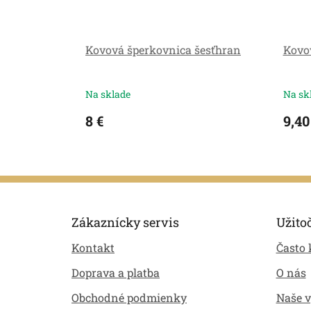
Kovová šperkovnica šesťhran
Kovo
Na sklade
Na sk
8 €
9,40
Z
á
p
Zákaznícky servis
Užito
ä
Kontakt
Často 
t
i
Doprava a platba
O nás
e
Obchodné podmienky
Naše 