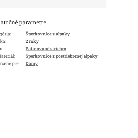
atočné parametre
gória
:
Šperkovnice z alpaky
uka
:
2 roky
ba
:
Patinované striebro
ateriál
:
Šperkovnice z postriebrenej alpaky
rčené pre
:
Dámy