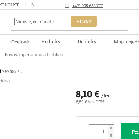
KONTAKT
MOJA OBJEDNÁVKA
+421 905 633 777
Hľadať
Hodinky
Doplnky
Oceľové
Moja objed
Kovová šperkovnica truhlica
a
7670S/PL
nduva
8,10 €
/ ks
6,59 € bez DPH
Jednotková
cena:
Pr