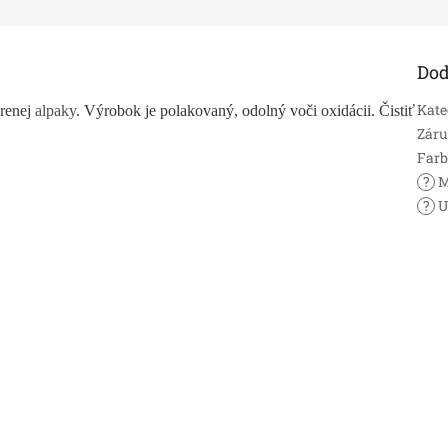
Dod
Kate
brenej
alpaky
. Výrobok je polakovaný, odolný voči oxidácii. Čistiť
Zár
Far
?
M
?
U