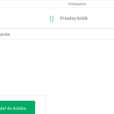
Prihlásenie
Nákupný
Prázdny košík
košík
návka
idať do košíka