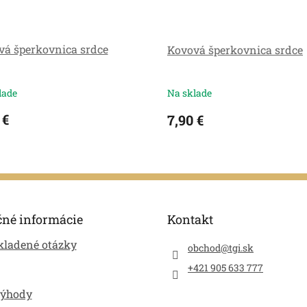
vá šperkovnica srdce
Kovová šperkovnica srdce
lade
Na sklade
 €
7,90 €
čné informácie
Kontakt
kladené otázky
obchod
@
tgi.sk
+421 905 633 777
výhody