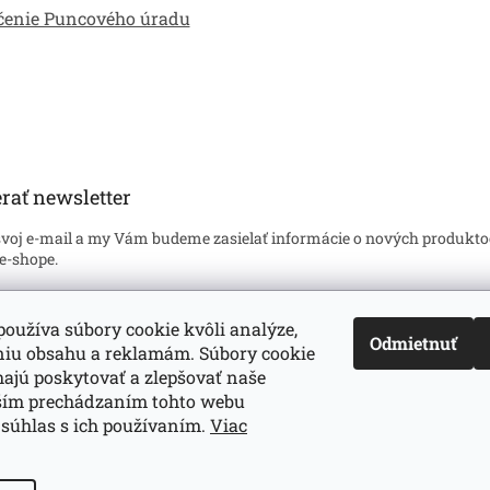
čenie Puncového úradu
rať newsletter
svoj e-mail a my Vám budeme zasielať informácie o nových produkto
e-shope.
l
oužíva súbory cookie kvôli analýze,
Odmietnuť
niu obsahu a reklamám. Súbory cookie
hlasím so
spracovaním mojich osobných údajov
v súlade s príslušný
oveniami zákona č. 122/2013 Z.z. o ochrane osobných údajov. Zárove
jú poskytovať a zlepšovať naše
asujem, že mám viac ako 16 rokov.
lším prechádzaním tohto webu
 súhlas s ich používaním.
Viac
hlásiť sa