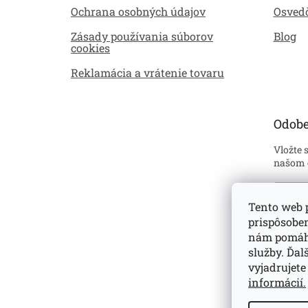
Ochrana osobných údajov
Osved
Zásady používania súborov
Blog
cookies
Reklamácia a vrátenie tovaru
Odobe
Vložte 
našom 
Emai
Tento web p
prispôsobe
Sú
ustan
nám pomáha
prehl
služby. Ďa
vyjadrujete
Pri
informácií.