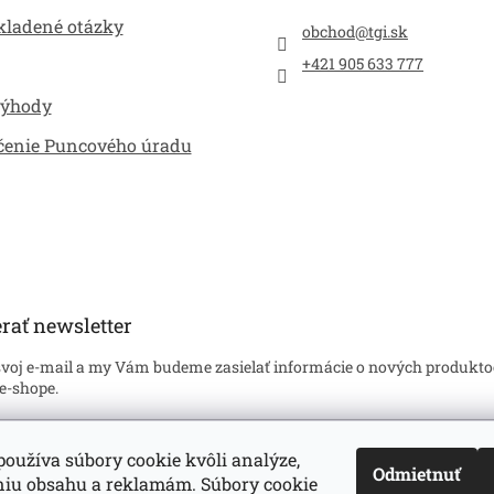
kladené otázky
obchod
@
tgi.sk
+421 905 633 777
výhody
čenie Puncového úradu
rať newsletter
svoj e-mail a my Vám budeme zasielať informácie o nových produkto
e-shope.
l
oužíva súbory cookie kvôli analýze,
Odmietnuť
niu obsahu a reklamám. Súbory cookie
hlasím so
spracovaním mojich osobných údajov
v súlade s príslušný