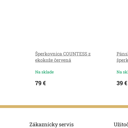
Šperkovnica COUNTESS z
Páns
ekokože červená
šper
Na sklade
Na sk
79 €
39 €
Z
á
p
Zákaznícky servis
Užito