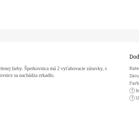
Dod
Kate
lenej farby. Šperkovnica má 2 vyťahovacie zásuvky, s
ovnice sa nachádza zrkadlo.
Zár
Far
?
M
?
U