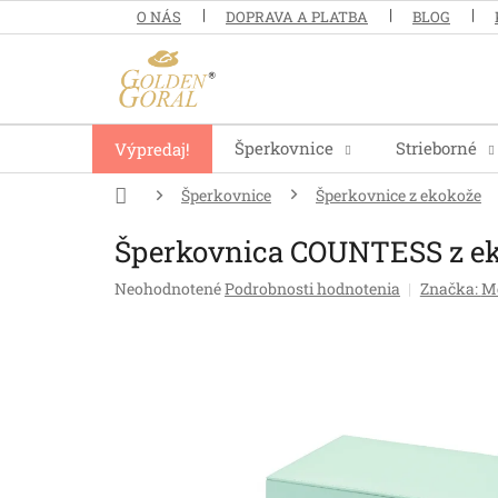
Prejsť
O NÁS
DOPRAVA A PLATBA
BLOG
na
obsah
Šperkovnice
Strieborné
Výpredaj!
Domov
Šperkovnice
Šperkovnice z ekokože
Šperkovnica COUNTESS z e
Priemerné
Neohodnotené
Podrobnosti hodnotenia
Značka:
Me
hodnotenie
produktu
je
0,0
z
5
hviezdičiek.