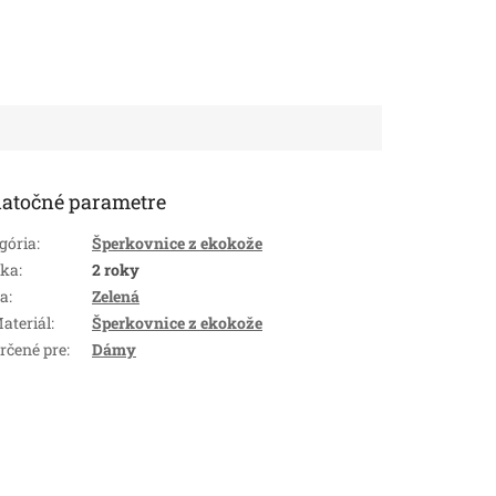
atočné parametre
gória
:
Šperkovnice z ekokože
uka
:
2 roky
ba
:
Zelená
ateriál
:
Šperkovnice z ekokože
rčené pre
:
Dámy