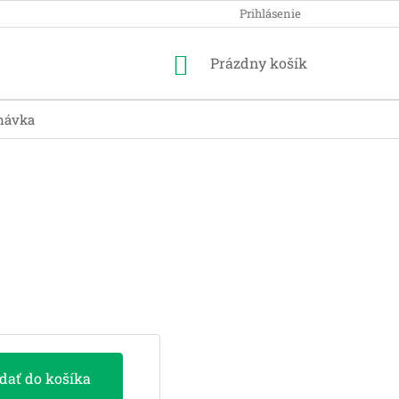
Prihlásenie
Nákupný
Prázdny košík
košík
návka
idať do košíka