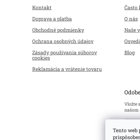
ä
Kontakt
Často 
t
i
Doprava a platba
O nás
e
Obchodné podmienky
Naše 
Ochrana osobných údajov
Osved
Zásady používania súborov
Blog
cookies
Reklamácia a vrátenie tovaru
Odobe
Vložte 
našom 
Emai
Tento web p
prispôsobe
Sú