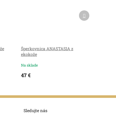
Ďalší
produkt
že
Šperkovnica ANASTASIA z
ekokože
Na sklade
47 €
Sledujte nás