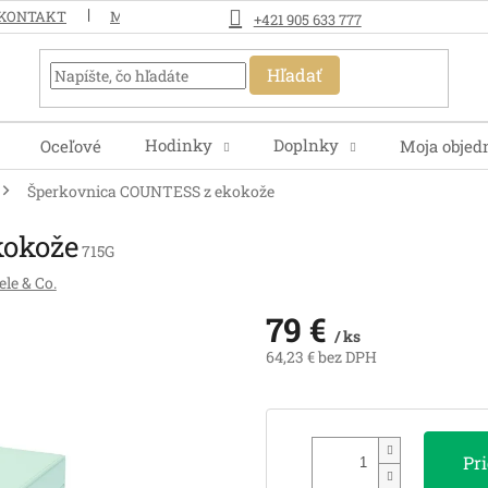
KONTAKT
MOJA OBJEDNÁVKA
+421 905 633 777
Hľadať
Hodinky
Doplnky
Oceľové
Moja objed
Šperkovnica COUNTESS z ekokože
kokože
715G
le & Co.
79 €
/ ks
64,23 € bez DPH
Jednotková
cena:
Pr