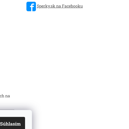
Sperky.sk na Facebooku
ch na
Súhlasím
mi