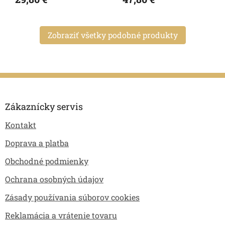
Zobraziť všetky podobné produkty
Z
á
p
Zákaznícky servis
ä
Kontakt
t
i
Doprava a platba
e
Obchodné podmienky
Ochrana osobných údajov
Zásady používania súborov cookies
Reklamácia a vrátenie tovaru