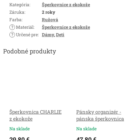
Kategória
:
Šperkovnice z ekokože
Záruka
:
2 roky
Farba
:
Ružová
?
Materiál
:
Šperkovnice z ekokože
?
Určené pre
:
Dámy
,
Deti
Šperkovnica CHARLIE
Pánsky organizér -
z ekokože
pánska šperkovnica
Na sklade
Na sklade
29,80 €
47,80 €