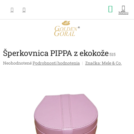
Prejsť
Nákup
na
obsah
košík
Šperkovnica PIPPA z ekokože
515
Priemerné
Neohodnotené
Podrobnosti hodnotenia
Značka:
Mele & Co.
hodnotenie
produktu
je
0,0
z
5
hviezdičiek.