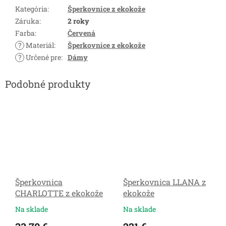
Kategória
:
Šperkovnice z ekokože
Záruka
:
2 roky
Farba
:
Červená
?
Materiál
:
Šperkovnice z ekokože
?
Určené pre
:
Dámy
Šperkovnica
Šperkovnica LLANA z
CHARLOTTE z ekokože
ekokože
Na sklade
Na sklade