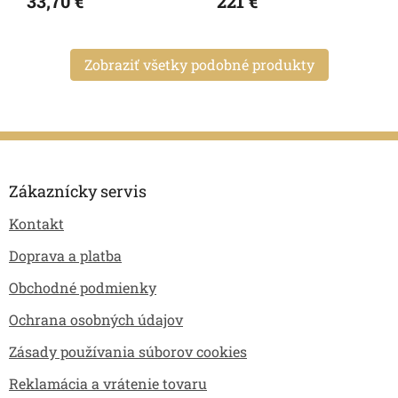
33,70 €
221 €
Zobraziť všetky podobné produkty
Z
á
p
Zákaznícky servis
ä
Kontakt
t
i
Doprava a platba
e
Obchodné podmienky
Ochrana osobných údajov
Zásady používania súborov cookies
Reklamácia a vrátenie tovaru