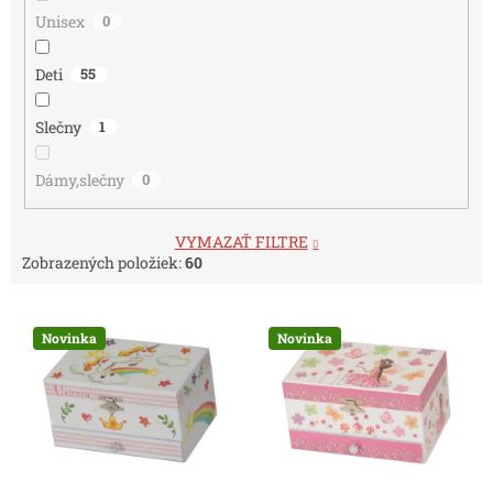
Unisex
0
Deti
55
Slečny
1
Dámy,slečny
0
VYMAZAŤ FILTRE
Zobrazených položiek:
60
V
ý
Novinka
Novinka
p
i
s
p
r
o