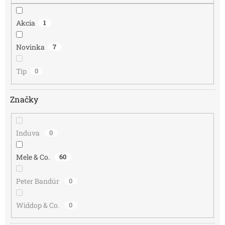
Akcia
1
Novinka
7
Tip
0
Značky
Induva
0
Mele & Co.
60
Peter Bandúr
0
Widdop & Co.
0