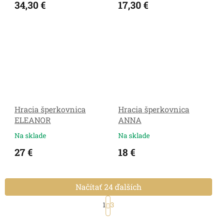
34,30 €
17,30 €
Hracia šperkovnica
Hracia šperkovnica
ELEANOR
ANNA
Na sklade
Na sklade
27 €
18 €
Načítať 24 ďalších
S
1
3
t
O
r