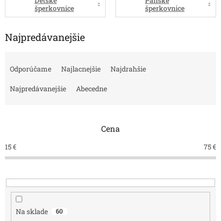
Detské
Pánske
šperkovnice
šperkovnice
Najpredávanejšie
R
a
Odporúčame
Najlacnejšie
Najdrahšie
d
e
Najpredávanejšie
Abecedne
n
i
e
Cena
p
r
15
€
75
€
o
d
u
k
t
o
Na sklade
60
v