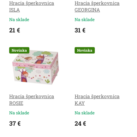
Hracia šperkovnica
Hracia šperkovnica
d
ISLA
GEORGINA
u
k
Na sklade
Na sklade
t
21 €
31 €
o
v
Novinka
Novinka
Hracia šperkovnica
Hracia šperkovnica
ROSIE
KAY
Na sklade
Na sklade
37 €
24 €