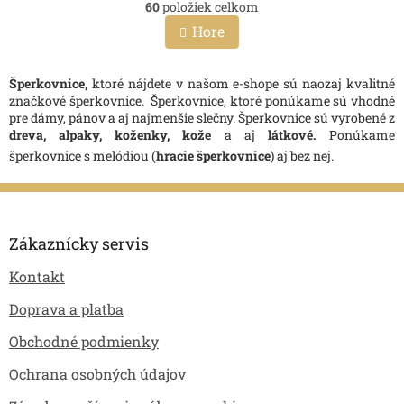
60
položiek celkom
v
á
l
n
Hore
k
á
o
d
v
a
Šperkovnice,
ktoré nájdete v našom e-shope sú naozaj kvalitné
a
c
značkové šperkovnice. Šperkovnice, ktoré ponúkame sú vhodné
n
i
pre dámy, pánov a aj najmenšie slečny. Šperkovnice sú vyrobené z
i
e
dreva, alpaky, koženky, kože
a aj
látkové.
Ponúkame
e
p
šperkovnice s melódiou (
hracie šperkovnice
) aj bez nej.
r
v
Z
k
y
á
v
p
Zákaznícky servis
ý
ä
p
Kontakt
t
i
i
s
Doprava a platba
e
u
Obchodné podmienky
Ochrana osobných údajov