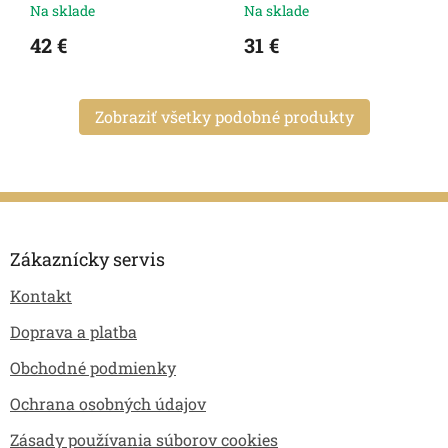
Na sklade
Na sklade
42 €
31 €
Zobraziť všetky podobné produkty
Z
á
p
Zákaznícky servis
ä
Kontakt
t
i
Doprava a platba
e
Obchodné podmienky
Ochrana osobných údajov
Zásady používania súborov cookies