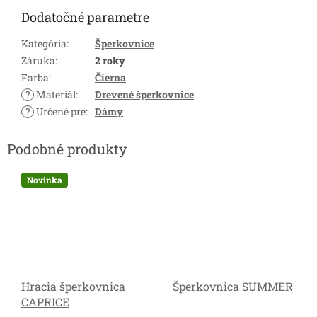
Dodatočné parametre
Kategória
:
Šperkovnice
Záruka
:
2 roky
Farba
:
Čierna
?
Materiál
:
Drevené šperkovnice
?
Určené pre
:
Dámy
Novinka
Hracia šperkovnica
Šperkovnica SUMMER
CAPRICE