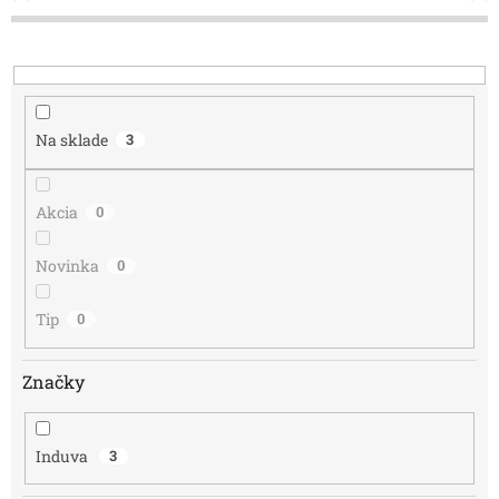
o
d
u
k
t
o
Na sklade
3
v
Akcia
0
Novinka
0
Tip
0
Značky
Induva
3