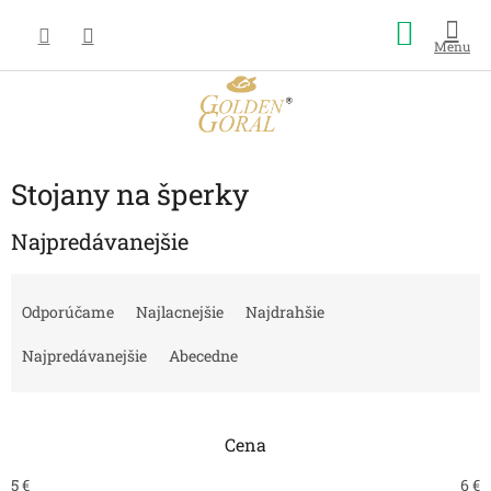
Prejsť
Nákup
na
obsah
košík
Stojany na šperky
Najpredávanejšie
R
a
Odporúčame
Najlacnejšie
Najdrahšie
d
e
Najpredávanejšie
Abecedne
n
i
e
Cena
p
r
5
€
6
€