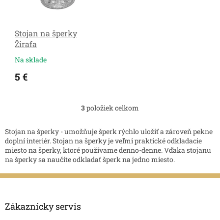
Stojan na šperky
Žirafa
Na sklade
5 €
3
položiek celkom
O
v
l
Stojan na šperky - umožňuje šperk rýchlo uložiť a zároveň pekne
á
doplní interiér. Stojan na šperky je veľmi praktické odkladacie
d
miesto na šperky, ktoré používame denno-denne. Vďaka stojanu
a
na šperky sa naučíte odkladať šperk na jedno miesto.
c
i
Z
e
á
p
p
r
Zákaznícky servis
v
ä