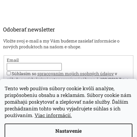
Odoberať newsletter
Vložte svoj e-mail a my Vám budeme zasielať informácie o
nových produktoch na našom e-shope.
Email
Súhlasím so
spracovaním mojich osobných údajov
v
súlade s príslušnými ustanoveniami zákona č. 122/2013 Z.z. o
ochrane osobných údajov. Zároveň prehlasujem, že mám viac
Tento web používa súbory cookie kvôli analýze,
ako 16 rokov.
prispôsobeniu obsahu a reklamám. Súbory cookie nám
Prihlásiť sa
pomáhajú poskytovať a zlepšovať naše služby. Ďalším
prechádzaním tohto webu vyjadrujete súhlas s ich
používaním.
Viac informácií.
Vytvoril Shoptet
Nastavenie