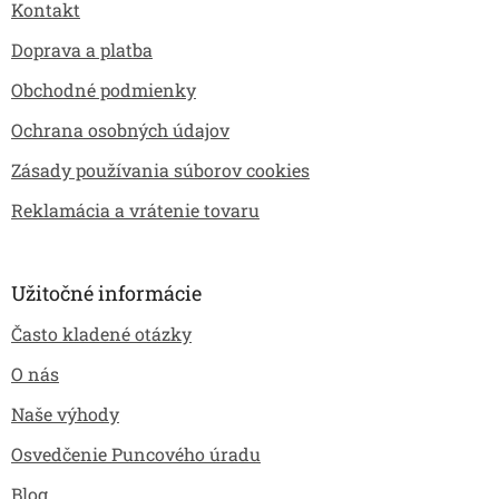
k
Kontakt
t
y
i
v
Doprava a platba
e
ý
Obchodné podmienky
p
i
Ochrana osobných údajov
s
u
Zásady používania súborov cookies
Reklamácia a vrátenie tovaru
Užitočné informácie
Často kladené otázky
O nás
Naše výhody
Osvedčenie Puncového úradu
Blog