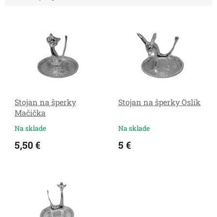
V
ý
p
i
s
p
r
o
Stojan na šperky
Stojan na šperky Oslík
d
Mačička
u
k
Na sklade
Na sklade
t
5,50 €
5 €
o
v