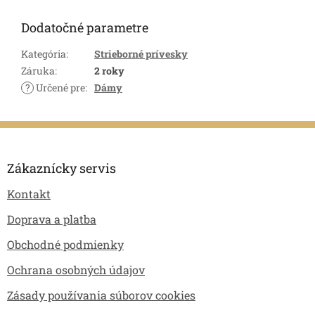
Dodatočné parametre
Kategória
:
Strieborné prívesky
Záruka
:
2 roky
?
Určené pre
:
Dámy
Z
á
p
Zákaznícky servis
ä
Kontakt
t
i
Doprava a platba
e
Obchodné podmienky
Ochrana osobných údajov
Zásady používania súborov cookies