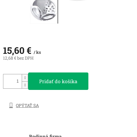
15,60 €
/ ks
12,68 € bez DPH
Jednotková
cena:
Pridať do košíka
OPÝTAŤ SA
Rodinná firma