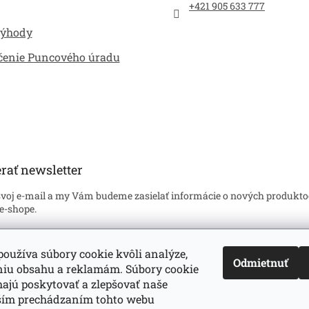
+421 905 633 777
výhody
čenie Puncového úradu
rať newsletter
svoj e-mail a my Vám budeme zasielať informácie o nových produkto
e-shope.
l
oužíva súbory cookie kvôli analýze,
Odmietnuť
niu obsahu a reklamám. Súbory cookie
hlasím so
spracovaním mojich osobných údajov
v súlade s príslušný
oveniami zákona č. 122/2013 Z.z. o ochrane osobných údajov. Zárove
jú poskytovať a zlepšovať naše
asujem, že mám viac ako 16 rokov.
lším prechádzaním tohto webu