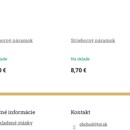
eborný náramok
Strieborný náramok
lade
Na sklade
0 €
8,70 €
čné informácie
Kontakt
kladené otázky
obchod
@
tgi.sk