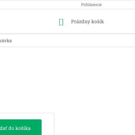
Prihlásenie
Nákupný
Prázdny košík
košík
návka
idať do košíka