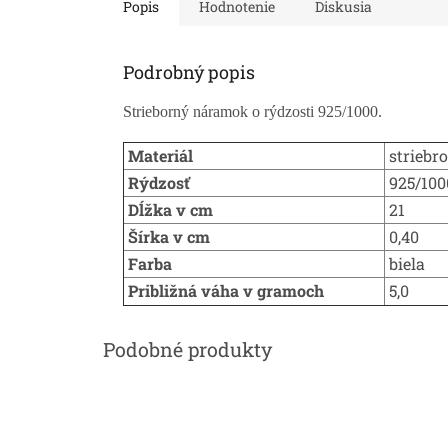
Popis
Hodnotenie
Diskusia
Podrobný popis
Strieborný náramok o rýdzosti 925/1000.
Materiál
striebro
Rýdzosť
925/100
Dĺžka v cm
21
Šírka v cm
0,40
Farba
biela
Približná váha v gramoch
5,0