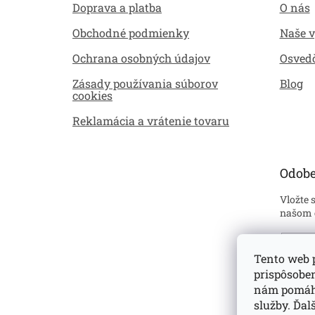
i
Doprava a platba
O nás
e
Obchodné podmienky
Naše 
Ochrana osobných údajov
Osved
Zásady používania súborov
Blog
cookies
Reklamácia a vrátenie tovaru
Odobe
Vložte 
našom 
Emai
Tento web p
prispôsobe
Sú
ustan
nám pomáha
prehl
služby. Ďa