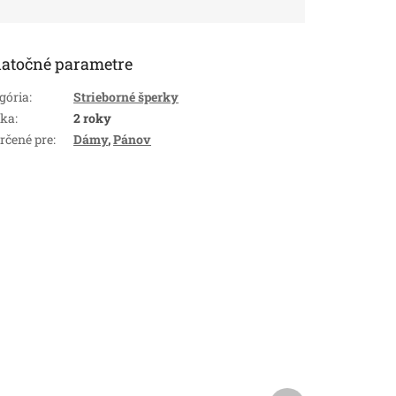
atočné parametre
gória
:
Strieborné šperky
uka
:
2 roky
rčené pre
:
Dámy
,
Pánov
Ďalší