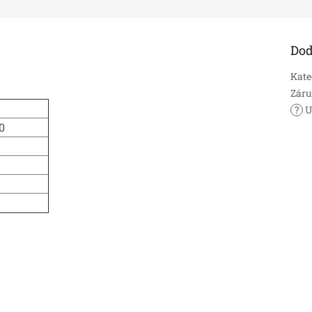
Dod
Kate
Zár
?
U
0