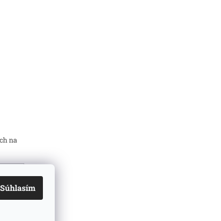
ch na
Súhlasím
mi
ň