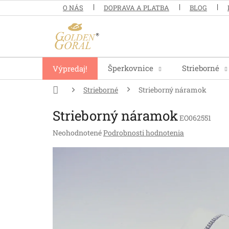
Prejsť
O NÁS
DOPRAVA A PLATBA
BLOG
na
obsah
Šperkovnice
Strieborné
Výpredaj!
Domov
Strieborné
Strieborný náramok
Strieborný náramok
EO062551
Priemerné
Neohodnotené
Podrobnosti hodnotenia
hodnotenie
produktu
je
0,0
z
5
hviezdičiek.