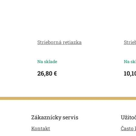
Strieborná retiazka
Stri
Na sklade
Na sk
26,80 €
10,1
Z
á
p
Zákaznícky servis
Užito
ä
Kontakt
Často 
t