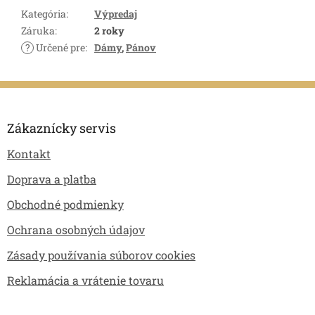
Kategória
:
Výpredaj
Záruka
:
2 roky
?
Určené pre
:
Dámy
,
Pánov
Z
á
p
Zákaznícky servis
ä
Kontakt
t
i
Doprava a platba
e
Obchodné podmienky
Ochrana osobných údajov
Zásady používania súborov cookies
Reklamácia a vrátenie tovaru