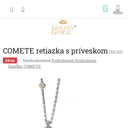
Prejsť
Nákup
na
obsah
košík
COMETE retiazka s príveskom
UGL321
Priemerné
Neohodnotené
Podrobnosti hodnotenia
Akcia
hodnotenie
Značka:
COMETE
produktu
je
0,0
z
5
hviezdičiek.