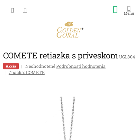
Prejsť
Nákup
na
obsah
košík
COMETE retiazka s príveskom
UGL304
Priemerné
Neohodnotené
Podrobnosti hodnotenia
Akcia
hodnotenie
Značka:
COMETE
produktu
je
0,0
z
5
hviezdičiek.