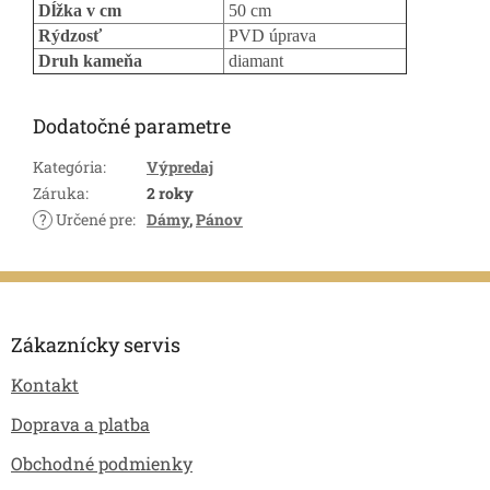
Dĺžka v cm
50 cm
Rýdzosť
PVD úprava
Druh kameňa
diamant
Dodatočné parametre
Kategória
:
Výpredaj
Záruka
:
2 roky
?
Určené pre
:
Dámy
,
Pánov
Z
á
p
Zákaznícky servis
ä
Kontakt
t
i
Doprava a platba
e
Obchodné podmienky