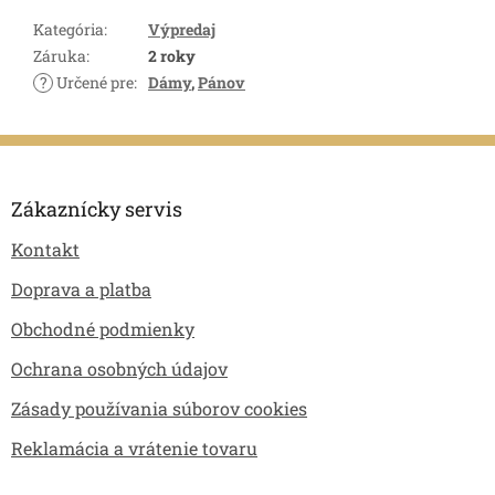
Kategória
:
Výpredaj
Záruka
:
2 roky
?
Určené pre
:
Dámy
,
Pánov
Z
á
p
Zákaznícky servis
ä
Kontakt
t
i
Doprava a platba
e
Obchodné podmienky
Ochrana osobných údajov
Zásady používania súborov cookies
Reklamácia a vrátenie tovaru