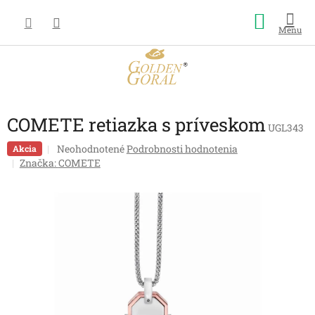
Prejsť
Nákup
na
obsah
košík
COMETE retiazka s príveskom
UGL343
Priemerné
Neohodnotené
Podrobnosti hodnotenia
Akcia
hodnotenie
Značka:
COMETE
produktu
je
0,0
z
5
hviezdičiek.