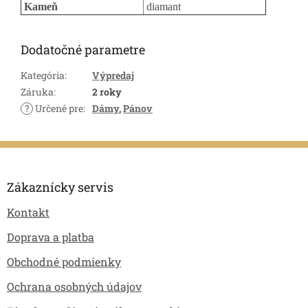
Kameň
diamant
Dodatočné parametre
Kategória
:
Výpredaj
Záruka
:
2 roky
?
Určené pre
:
Dámy
,
Pánov
Z
á
p
Zákaznícky servis
ä
Kontakt
t
i
Doprava a platba
e
Obchodné podmienky
Ochrana osobných údajov