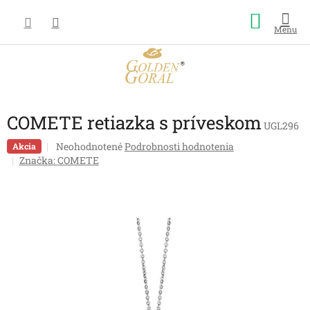
Prejsť
Nákup
na
obsah
košík
COMETE retiazka s príveskom
UGL296
Priemerné
Neohodnotené
Podrobnosti hodnotenia
Akcia
hodnotenie
Značka:
COMETE
produktu
je
0,0
z
5
hviezdičiek.