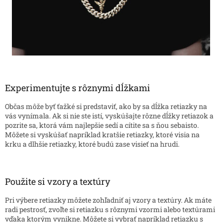
Experimentujte s rôznymi dĺžkami
Občas môže byť ťažké si predstaviť, ako by sa dĺžka retiazky na
vás vynímala. Ak si nie ste istí, vyskúšajte rôzne dĺžky retiazok a
pozrite sa, ktorá vám najlepšie sedí a cítite sa s ňou sebaisto.
Môžete si vyskúšať napríklad kratšie retiazky, ktoré visia na
krku a dlhšie retiazky, ktoré budú zase visieť na hrudi.
Použite si vzory a textúry
Pri výbere retiazky môžete zohľadniť aj vzory a textúry. Ak máte
radi pestrosť, zvoľte si retiazku s rôznymi vzormi alebo textúrami
vďaka ktorým vynikne. Môžete si vybrať napríklad retiazku s