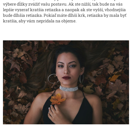
výbere dĺžky zvážiť vašu postavu. Ak ste nižší, tak bude na vás
lepšie vyzerať kratšia retiazka a naopak ak ste vyšší, vhodnejšia
bude dlhšia retiazka. Pokiaľ máte dlhší krk, retiazka by mala byť
kratšia, aby vám nepridala na objeme.