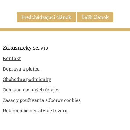
Predchádzajúci článok
Ďalší článok
Z
á
p
Zákaznícky servis
ä
Kontakt
t
i
Doprava a platba
e
Obchodné podmienky
Ochrana osobných údajov
Zásady používania súborov cookies
Reklamácia a vrátenie tovaru