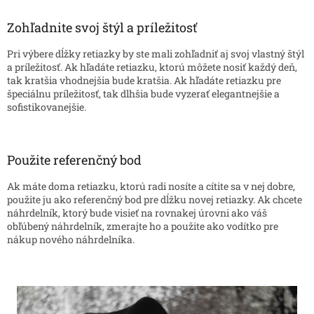
Zohľadnite svoj štýl a príležitosť
Pri výbere dĺžky retiazky by ste mali zohľadniť aj svoj vlastný štýl
a príležitosť. Ak hľadáte retiazku, ktorú môžete nosiť každý deň,
tak kratšia vhodnejšia bude kratšia. Ak hľadáte retiazku pre
špeciálnu príležitosť, tak dlhšia bude vyzerať elegantnejšie a
sofistikovanejšie.
Použite referenčný bod
Ak máte doma retiazku, ktorú radi nosíte a cítite sa v nej dobre,
použite ju ako referenčný bod pre dĺžku novej retiazky. Ak chcete
náhrdelník, ktorý bude visieť na rovnakej úrovni ako váš
obľúbený náhrdelník, zmerajte ho a použite ako vodítko pre
nákup nového náhrdelníka.