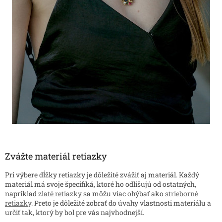
Zvážte materiál retiazky
Pri výbere dĺžky retiazky je dôležité zvážiť aj materiál. Každý
materiál má svoje špecifiká, ktoré ho odlišujú od ostatných,
napríklad
zlaté retiazky
sa môžu viac ohýbať ako
strieborné
retiazky
. Preto je dôležité zobrať do úvahy vlastnosti materiálu a
určiť tak, ktorý by bol pre vás najvhodnejší.