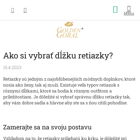
Prejsť
Nákup
na
obsah
košík
Ako si vybrať dĺžku retiazky?
15.4.2023
Retiazky sú jedným z najobľúbenejších módnych doplnkov, ktoré
nosia ako ženy, tak aj muži. Existuje veľa typov retiazok s
rôznymi dĺžkami, ktoré sa hodia k rôznym outfitom a
príležitostiam. Je dôležité si vybrať správnu dĺžku retiazky tak,
aby vám dobre sadla a hlavne aby ste sa s ňou cítili pohodlne.
Zamerajte sa na svoju postavu
Vzhľadom na to, že retiazky priliehajú ku krku, je dôležité pri