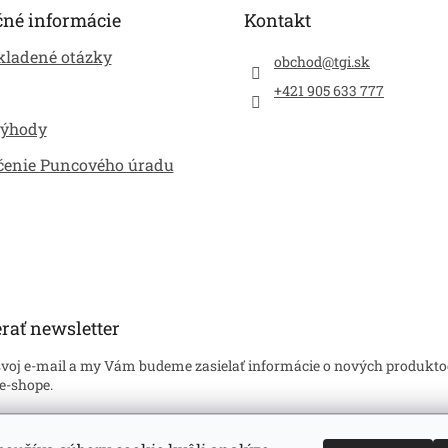
čné informácie
Kontakt
kladené otázky
obchod
@
tgi.sk
+421 905 633 777
výhody
čenie Puncového úradu
rať newsletter
svoj e-mail a my Vám budeme zasielať informácie o nových produkto
e-shope.
l