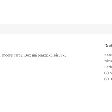
Dod
Kate
, modrej farby. Box má praktickú zásuvku.
Zár
Far
?
M
?
U