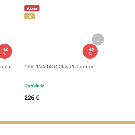
Akcia
Tip
Ďalší
produkt
–42
–40
%
%
nals
CERTINA DS C-Class Titanium
Na sklade
226 €