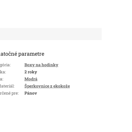
atočné parametre
gória
:
Boxy na hodinky
uka
:
2 roky
ba
:
Modrá
ateriál
:
Šperkovnice z ekokože
rčené pre
:
Pánov