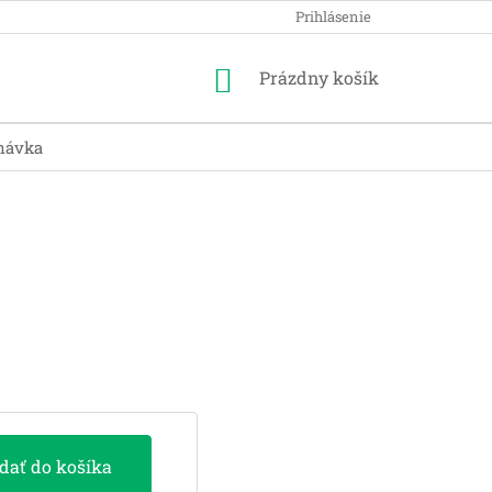
Prihlásenie
Nákupný
Prázdny košík
košík
návka
idať do košíka