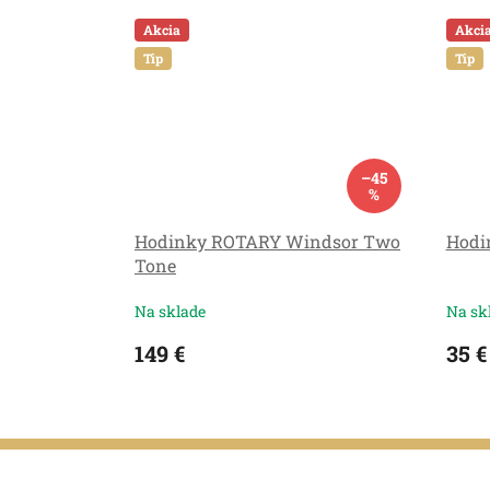
Akcia
Akci
Tip
Tip
–45
%
Hodinky ROTARY Windsor Two
Hodin
Tone
Na sklade
Na sk
149 €
35 €
Z
á