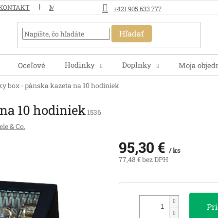
KONTAKT
MOJA OBJEDNÁVKA
+421 905 633 777
Hľadať
Hodinky
Doplnky
Oceľové
Moja objed
y box - pánska kazeta na 10 hodiniek
na 10 hodiniek
1536
le & Co.
95,30 €
/ ks
77,48 € bez DPH
Jednotková
cena:
Pr