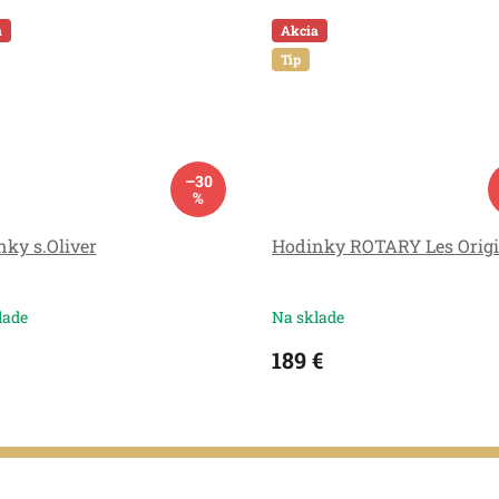
a
Akcia
Tip
–30
%
ky s.Oliver
Hodinky ROTARY Les Origi
lade
Na sklade
189 €