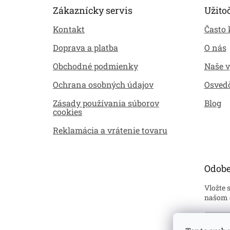
p
Zákaznícky servis
Užito
ä
Kontakt
Často 
t
i
Doprava a platba
O nás
e
Obchodné podmienky
Naše 
Ochrana osobných údajov
Osved
Zásady používania súborov
Blog
cookies
Reklamácia a vrátenie tovaru
Odobe
Vložte 
našom 
Emai