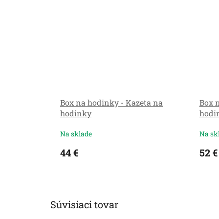
Box na hodinky - Kazeta na
Box n
hodinky
hodi
Na sklade
Na sk
44 €
52 €
Súvisiaci tovar