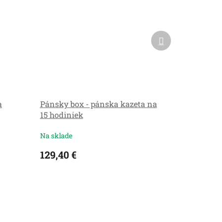
Ďalší
produkt
a
Pánsky box - pánska kazeta na
15 hodiniek
Na sklade
129,40 €