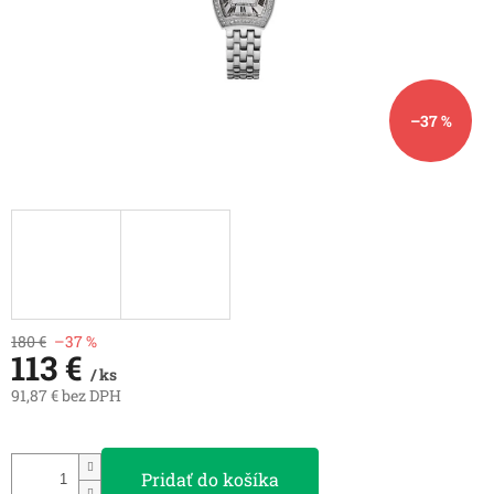
–37 %
180 €
–37 %
113 €
/ ks
91,87 € bez DPH
Jednotková
cena:
Pridať do košíka