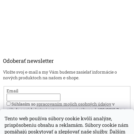
Odoberať newsletter
Vložte svoj e-mail a my Vám budeme zasielať informácie o
nových produktoch na našom e-shope.
Email
Súhlasím so
spracovaním mojich osobných údajov
v
súlade s príslušnými ustanoveniami zákona č. 122/2013 Z.z. o
ochrane osobných údajov. Zároveň prehlasujem, že mám viac
Tento web používa súbory cookie kvôli analýze,
ako 16 rokov.
prispôsobeniu obsahu a reklamám. Súbory cookie nám
Prihlásiť sa
pomáhajú poskytovať a zlepšovať naše služby. Ďalším