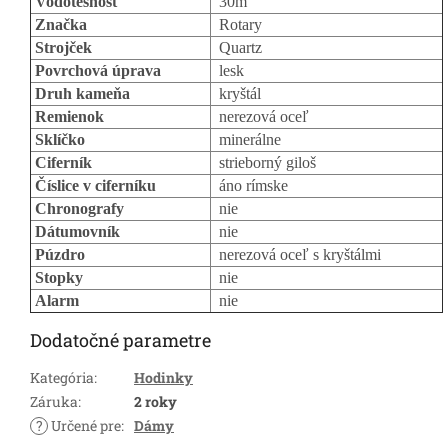
Vodotesnosť
30m
Značka
Rotary
Strojček
Quartz
Povrchová úprava
lesk
Druh kameňa
kryštál
Remienok
nerezová oceľ
Sklíčko
minerálne
Ciferník
strieborný giloš
Číslice v ciferníku
áno rímske
Chronografy
nie
Dátumovník
nie
Púzdro
nerezová oceľ s kryštálmi
Stopky
nie
Alarm
nie
Dodatočné parametre
Kategória
:
Hodinky
Záruka
:
2 roky
?
Určené pre
:
Dámy