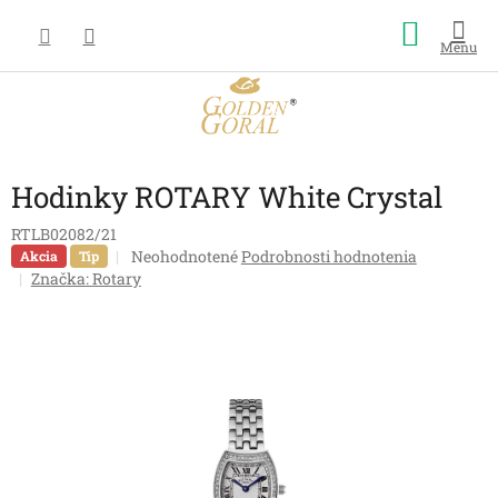
Prejsť
Nákup
na
obsah
košík
Hodinky ROTARY White Crystal
RTLB02082/21
Priemerné
Neohodnotené
Podrobnosti hodnotenia
Akcia
Tip
hodnotenie
Značka:
Rotary
produktu
je
0,0
z
5
hviezdičiek.