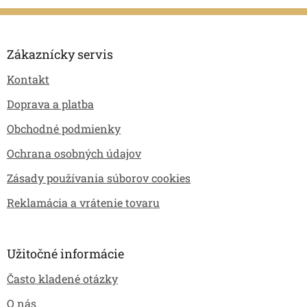
Z
á
p
Zákaznícky servis
ä
Kontakt
t
i
Doprava a platba
e
Obchodné podmienky
Ochrana osobných údajov
Zásady používania súborov cookies
Reklamácia a vrátenie tovaru
Užitočné informácie
Často kladené otázky
O nás