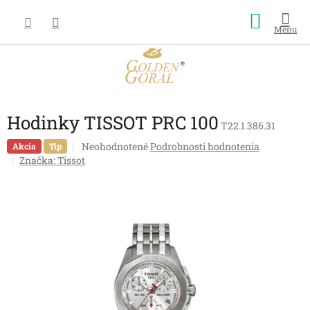
Prejsť
Nákup
na
obsah
košík
Hodinky TISSOT PRC 100
T22.1.386.31
Priemerné
Neohodnotené
Podrobnosti hodnotenia
Akcia
Tip
hodnotenie
Značka:
Tissot
produktu
je
0,0
z
5
hviezdičiek.