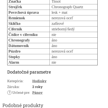
Značka
Tissot
Strojček
Chronograph Quartz
Povrchová úprava
lesk + mat
Remienok
nerezová oceľ
Sklíčko
zafírové
Ciferník
strieborný/šedý
Číslice v ciferníku
nie
Chronografy
áno
Dátumovník
áno
Púzdro
nerezová oceľ
Stopky
áno
Alarm
nie
Dodatočné parametre
Kategória
:
Hodinky
Záruka
:
2 roky
?
Určené pre
:
Pánov