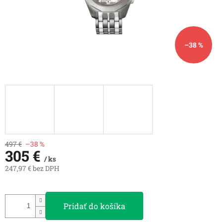
–38 %
497 €
–38 %
305 €
/ ks
247,97 € bez DPH
Jednotková
cena:
Pridať do košíka