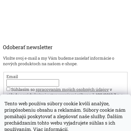
Odoberať newsletter
Vložte svoj e-mail a my Vám budeme zasielať informácie o
nových produktoch na našom e-shope.
Email
Súhlasím so
spracovaním mojich osobných údajov
v
súlade s príslušnými ustanoveniami zákona č. 122/2013 Z.z. o
ochrane osobných údajov. Zároveň prehlasujem, že mám viac
Tento web používa súbory cookie kvôli analýze,
ako 16 rokov.
prispôsobeniu obsahu a reklamám. Súbory cookie nám
Prihlásiť sa
pomáhajú poskytovať a zlepšovať naše služby. Ďalším
prechádzaním tohto webu vyjadrujete súhlas s ich
používaním.
Viac informácií.