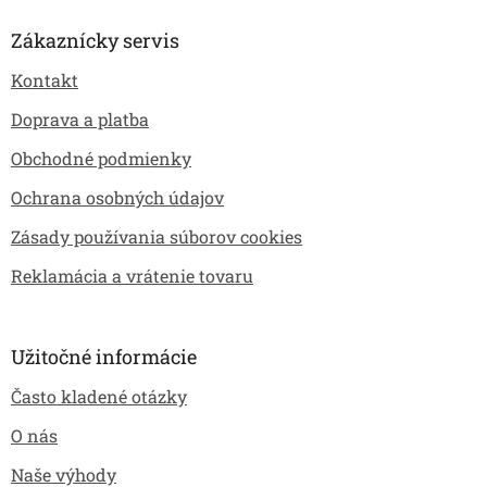
á
p
Zákaznícky servis
ä
Kontakt
t
i
Doprava a platba
e
Obchodné podmienky
Ochrana osobných údajov
Zásady používania súborov cookies
Reklamácia a vrátenie tovaru
Užitočné informácie
Často kladené otázky
O nás
Naše výhody