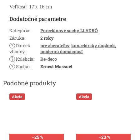
Veľkosť: 17 x 16 cm
Dodatočné parametre
Kategória
:
Porcelánové sochy LLADRÓ
Záruka
:
2 roky
?
Darček
pre zberateľov
,
kancelársky doplnok
,
vhodný
:
modernú domácnosť
?
Kolekcia
:
Re-deco
?
Sochár
:
Ernest Massuet
Akcia
Akcia
–25 %
–23 %