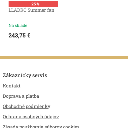
–25 %
LLADRÓ Summer fan
Na sklade
243,75 €
Z
á
p
Zákaznícky servis
ä
Kontakt
t
i
Doprava a platba
e
Obchodné podmienky
Ochrana osobných údajov
Zásady používania súborov cookies