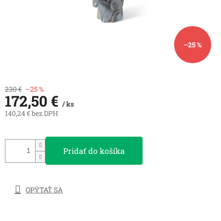
–25 %
230 €
–25 %
172,50 €
/ ks
140,24 € bez DPH
Jednotková
cena:
Pridať do košíka
OPÝTAŤ SA