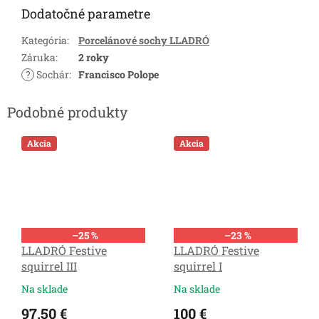
Dodatočné parametre
Kategória
:
Porcelánové sochy LLADRÓ
Záruka
:
2 roky
?
Sochár
:
Francisco Polope
Akcia
Akcia
–25 %
–23 %
LLADRÓ Festive
LLADRÓ Festive
squirrel III
squirrel I
Na sklade
Na sklade
97,50 €
100 €