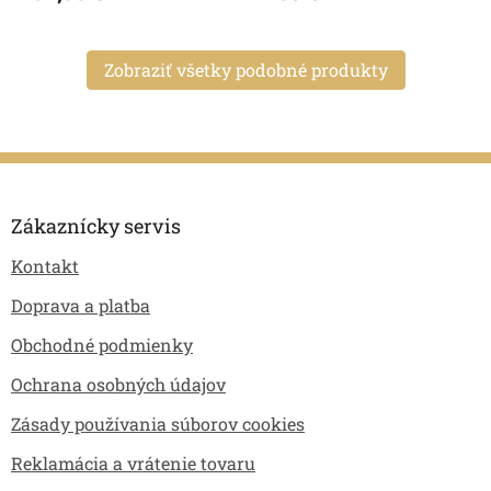
Zobraziť všetky podobné produkty
Z
á
p
Zákaznícky servis
ä
Kontakt
t
i
Doprava a platba
e
Obchodné podmienky
Ochrana osobných údajov
Zásady používania súborov cookies
Reklamácia a vrátenie tovaru