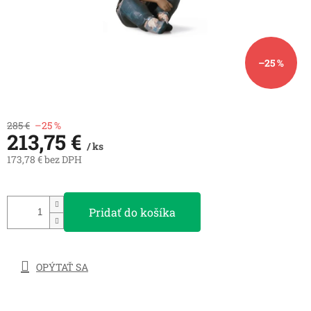
–25 %
285 €
–25 %
213,75 €
/ ks
173,78 € bez DPH
Jednotková
cena:
Pridať do košíka
OPÝTAŤ SA