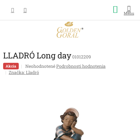
Prejsť
Nákup
na
obsah
košík
LLADRÓ Long day
01012209
Priemerné
Neohodnotené
Podrobnosti hodnotenia
Akcia
hodnotenie
Značka:
Lladró
produktu
je
0,0
z
5
hviezdičiek.