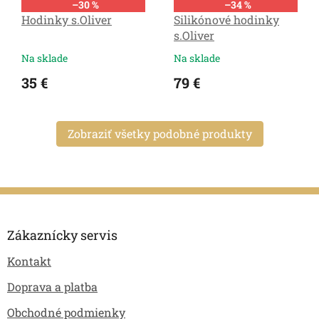
–30 %
–34 %
Hodinky s.Oliver
Silikónové hodinky
s.Oliver
Na sklade
Na sklade
35 €
79 €
Zobraziť všetky podobné produkty
Z
á
p
Zákaznícky servis
ä
Kontakt
t
i
Doprava a platba
e
Obchodné podmienky