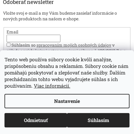
Odoberať newsletter
Vložte svoj e-mail a my Vám budeme zasielať informácie o
nových produktoch na našom e-shope.
Email
Súhlasím so
spracovaním mojich osobných údajov
v
súlade s príslušnými ustanoveniami zákona č. 122/2013 Z.z. o
ochrane osobných údajov. Zároveň prehlasujem, že mám viac
Tento web používa súbory cookie kvôli analýze,
ako 16 rokov.
prispôsobeniu obsahu a reklamám. Súbory cookie nám
Prihlásiť sa
pomáhajú poskytovať a zlepšovať naše služby. Ďalším
prechádzaním tohto webu vyjadrujete súhlas s ich
používaním.
Viac informácií.
Vytvoril Shoptet
Nastavenie
Copyright 2026
Sperky.sk
. Všetky práva vyhradené.
Upraviť
Odmietnuť
Súhlasím
nastavenie cookies