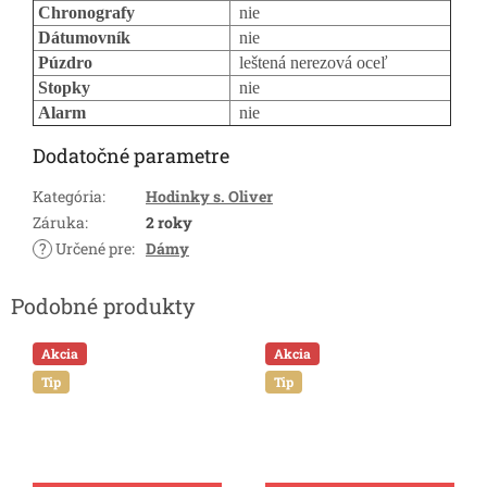
Chronografy
nie
Dátumovník
nie
Púzdro
leštená nerezová oceľ
Stopky
nie
Alarm
nie
Dodatočné parametre
Kategória
:
Hodinky s. Oliver
Záruka
:
2 roky
?
Určené pre
:
Dámy
Akcia
Akcia
Tip
Tip