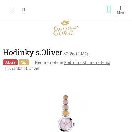
Prejsť
Nákup
na
obsah
košík
Hodinky s.Oliver
SO-2607-MQ
Priemerné
Neohodnotené
Podrobnosti hodnotenia
Akcia
Tip
hodnotenie
Značka:
S. Oliver
produktu
je
0,0
z
5
hviezdičiek.