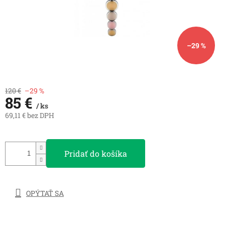
–29 %
120 €
–29 %
85 €
/ ks
69,11 € bez DPH
Jednotková
cena:
Pridať do košíka
OPÝTAŤ SA