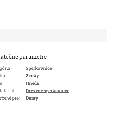
atočné parametre
gória
:
Šperkovnice
uka
:
2 roky
ba
:
Hnedá
ateriál
:
Drevené šperkovnice
rčené pre
:
Dámy