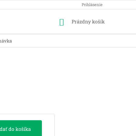
Prihlásenie
Nákupný
Prázdny košík
košík
návka
idať do košíka