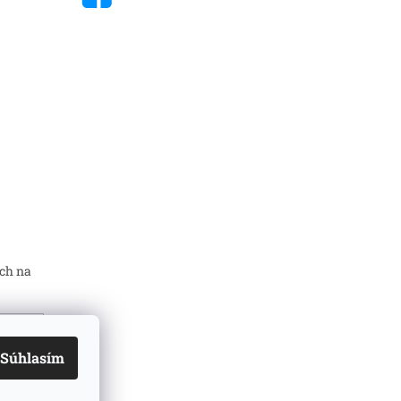
ch na
Súhlasím
mi
ň