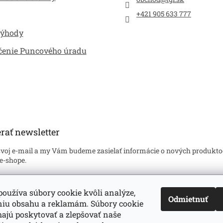
+421 905 633 777
výhody
čenie Puncového úradu
rať newsletter
svoj e-mail a my Vám budeme zasielať informácie o nových produkto
e-shope.
l
oužíva súbory cookie kvôli analýze,
Odmietnuť
niu obsahu a reklamám. Súbory cookie
hlasím so
spracovaním mojich osobných údajov
v súlade s príslušný
oveniami zákona č. 122/2013 Z.z. o ochrane osobných údajov. Zárove
jú poskytovať a zlepšovať naše
asujem, že mám viac ako 16 rokov.