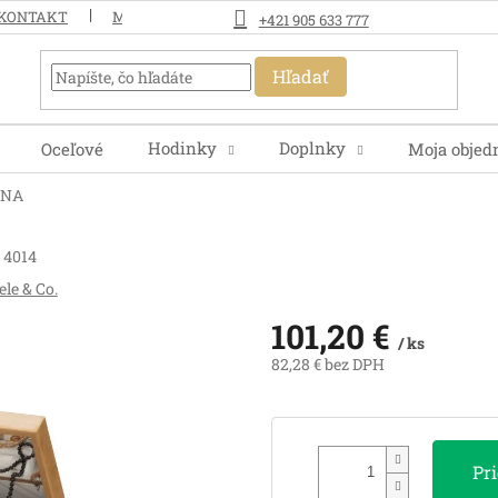
KONTAKT
MOJA OBJEDNÁVKA
+421 905 633 777
Hľadať
Hodinky
Doplnky
Oceľové
Moja objed
NNA
4014
le & Co.
101,20 €
/ ks
82,28 € bez DPH
Jednotková
cena:
Pr