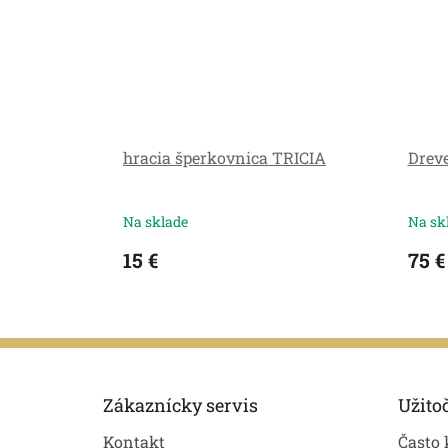
hracia šperkovnica TRICIA
Drev
Na sklade
Na sk
15 €
75 €
Z
á
p
Zákaznícky servis
Užito
ä
Kontakt
Často 
t