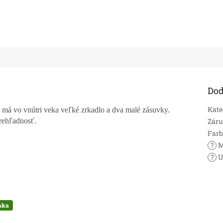
Dod
Kate
 má vo vnútri veka veľké zrkadlo a dva malé zásuvky.
prehľadnosť.
Zár
Far
?
M
?
U
nka