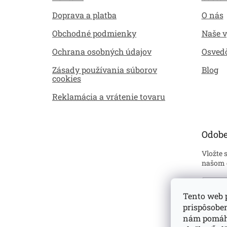
i
Doprava a platba
O nás
e
Obchodné podmienky
Naše 
Ochrana osobných údajov
Osved
Zásady používania súborov
Blog
cookies
Reklamácia a vrátenie tovaru
Odobe
Vložte 
našom 
Emai
Tento web p
prispôsobe
Sú
ustan
nám pomáha
prehl