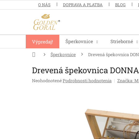
Prejsť
O NÁS
DOPRAVA A PLATBA
BLOG
na
obsah
Šperkovnice
Strieborné
Výpredaj!
Domov
Šperkovnice
Drevená špekovnica DO
Drevená špekovnica DONNA
Priemerné
Neohodnotené
Podrobnosti hodnotenia
Značka:
Me
hodnotenie
produktu
je
0,0
z
5
hviezdičiek.