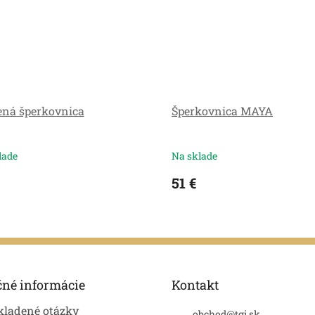
ená šperkovnica
Šperkovnica MAYA
lade
Na sklade
51 €
čné informácie
Kontakt
kladené otázky
obchod
@
tgi.sk