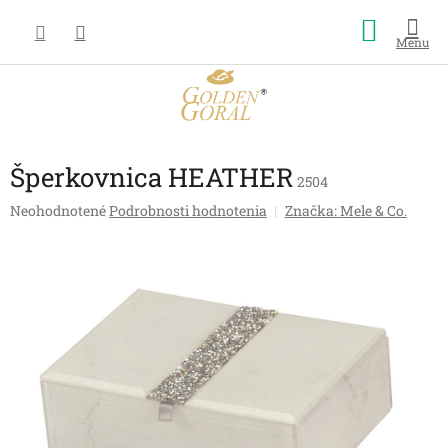
Prejsť
Nákup
na
obsah
košík
Šperkovnica HEATHER
2504
Priemerné
Neohodnotené
Podrobnosti hodnotenia
Značka:
Mele & Co.
hodnotenie
produktu
je
0,0
z
5
hviezdičiek.