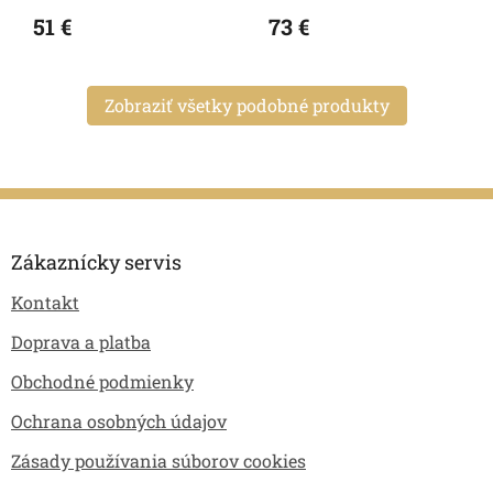
51 €
73 €
Zobraziť všetky podobné produkty
Z
á
p
Zákaznícky servis
ä
Kontakt
t
i
Doprava a platba
e
Obchodné podmienky
Ochrana osobných údajov
Zásady používania súborov cookies