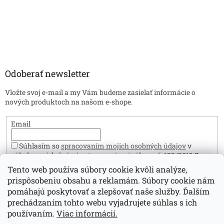
Odoberať newsletter
Vložte svoj e-mail a my Vám budeme zasielať informácie o
nových produktoch na našom e-shope.
Email
Súhlasím so
spracovaním mojich osobných údajov
v
súlade s príslušnými ustanoveniami zákona č. 122/2013 Z.z. o
ochrane osobných údajov. Zároveň prehlasujem, že mám viac
Tento web používa súbory cookie kvôli analýze,
ako 16 rokov.
prispôsobeniu obsahu a reklamám. Súbory cookie nám
Prihlásiť sa
pomáhajú poskytovať a zlepšovať naše služby. Ďalším
prechádzaním tohto webu vyjadrujete súhlas s ich
používaním.
Viac informácií.