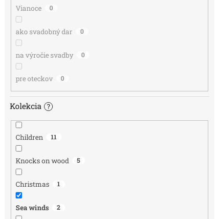
Vianoce
0
ako svadobný dar
0
na výročie svadby
0
pre oteckov
0
Kolekcia
?
Children
11
Knocks on wood
5
Christmas
1
Sea winds
2