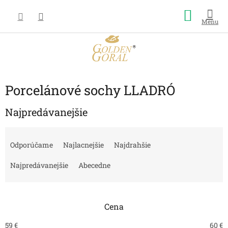
Prejsť
Nákup
na
obsah
košík
Porcelánové sochy LLADRÓ
Najpredávanejšie
R
a
Odporúčame
Najlacnejšie
Najdrahšie
d
e
Najpredávanejšie
Abecedne
n
i
e
Cena
p
r
59
€
60
€