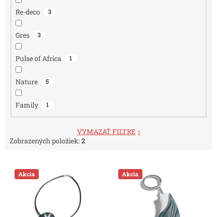
Re-deco
3
Gres
3
Pulse of Africa
1
Nature
5
Family
1
VYMAZAŤ FILTRE
Zobrazených položiek:
2
V
ý
Akcia
Akcia
p
i
s