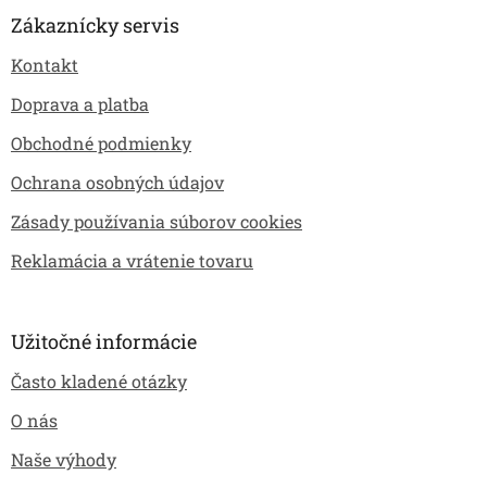
k
p
y
Zákaznícky servis
v
ä
ý
Kontakt
t
p
i
i
Doprava a platba
e
s
Obchodné podmienky
u
Ochrana osobných údajov
Zásady používania súborov cookies
Reklamácia a vrátenie tovaru
Užitočné informácie
Často kladené otázky
O nás
Naše výhody