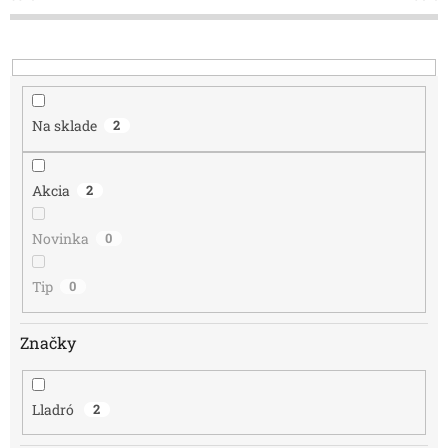
o
d
u
k
t
o
Na sklade
2
v
Akcia
2
Novinka
0
Tip
0
Značky
Lladró
2