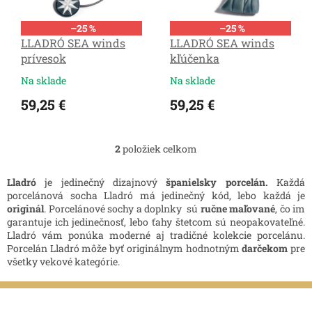
p
r
–25 %
–25 %
o
LLADRÓ SEA winds
LLADRÓ SEA winds
d
prívesok
kľúčenka
u
k
Na sklade
Na sklade
t
59,25 €
59,25 €
o
v
2
položiek celkom
O
v
l
Lladró
je jedinečný dizajnový
španielsky porcelán.
Každá
á
porcelánová socha Lladró má jedinečný kód, lebo každá je
d
originál
. Porcelánové sochy a doplnky sú
ručne maľované
, čo im
a
garantuje ich jedinečnosť, lebo ťahy štetcom sú neopakovateľné.
c
Lladró vám ponúka moderné aj tradičné kolekcie porcelánu.
i
Porcelán Lladró môže byť originálnym hodnotným
darčekom
pre
e
všetky vekové kategórie.
p
r
Z
v
á