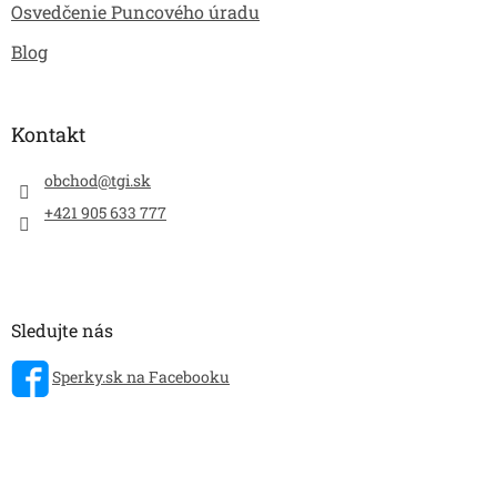
Osvedčenie Puncového úradu
Blog
Kontakt
obchod
@
tgi.sk
+421 905 633 777
Sledujte nás
Sperky.sk na Facebooku